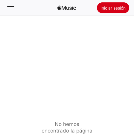
Iniciar sesión
Buscar
Inicio
Novedades
Instalar Apple Music
Radio
No hemos
encontrado la página