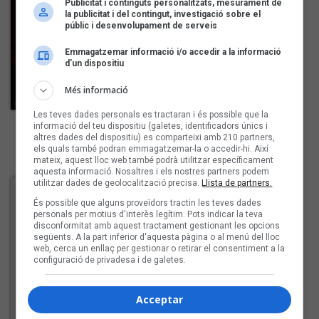
Publicitat i continguts personalitzats, mesurament de
la publicitat i del contingut, investigació sobre el
públic i desenvolupament de serveis
Emmagatzemar informació i/o accedir a la informació
d’un dispositiu
Més informació
Les teves dades personals es tractaran i és possible que la
Yeonathan Shachar
informació del teu dispositiu (galetes, identificadors únics i
Appli'd Motion
altres dades del dispositiu) es comparteixi amb 210 partners,
els quals també podran emmagatzemar-la o accedir-hi. Així
mateix, aquest lloc web també podrà utilitzar específicament
aquesta informació. Nosaltres i els nostres partners podem
utilitzar dades de geolocalització precisa.
Llista de partners.
És possible que alguns proveïdors tractin les teves dades
personals per motius d'interès legítim. Pots indicar la teva
disconformitat amb aquest tractament gestionant les opcions
següents. A la part inferior d'aquesta pàgina o al menú del lloc
web, cerca un enllaç per gestionar o retirar el consentiment a la
configuració de privadesa i de galetes.
Acceptar