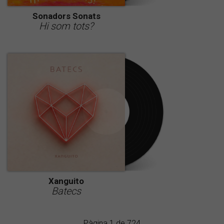
Sonadors Sonats
Hi som tots?
Xanguito
Batecs
Pàgina 1 de 724