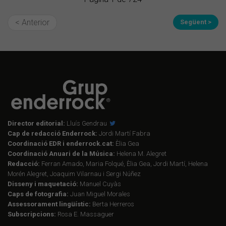
< Anterior
Següent >
Director editorial:
Lluís Gendrau
Cap de redacció Enderrock:
Jordi Martí Fabra
Coordinació EDR i enderrock.cat:
Èlia Gea
Coordinació Anuari de la Música:
Helena M. Alegret
Redacció:
Ferran Amado, Maria Folqué, Èlia Gea, Jordi Martí, Helena
Morén Alegret, Joaquim Vilarnau i Sergi Núñez
Disseny i maquetació:
Manuel Cuyàs
Caps de fotografia:
Juan Miguel Morales
Assessorament lingüístic:
Berta Herreros
Subscripcions:
Rosa E. Massaguer