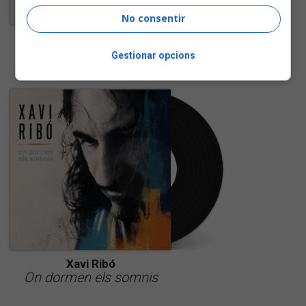
No consentir
Sergi Sirvent
Postals d'infantesa
Gestionar opcions
Xavi Ribó
On dormen els somnis