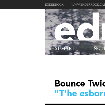
ENDERROCK
WWW.ENDERROCK.CA
SUMARI
NOT
Bounce Twi
"T'he esbor