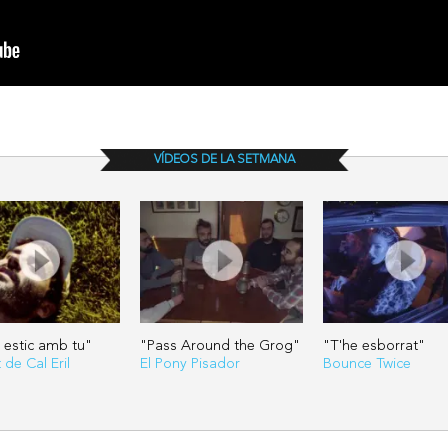
VÍDEOS DE LA SETMANA
estic amb tu"
"Pass Around the Grog"
"T'he esborrat"
t de Cal Eril
El Pony Pisador
Bounce Twice