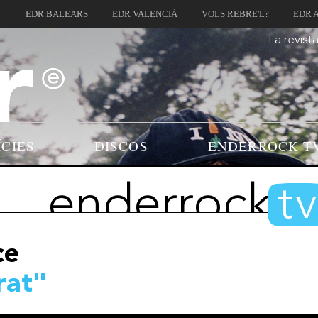
T
EDR BALEARS
EDR VALENCIÀ
VOLS REBRE'L?
EDR 
La revist
ÍCIES
DISCOS
ENDERROCK T
enderrock
t
ce
rat"