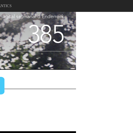
ANTICS
a digital setmanal d'Enderrock
385
V
v