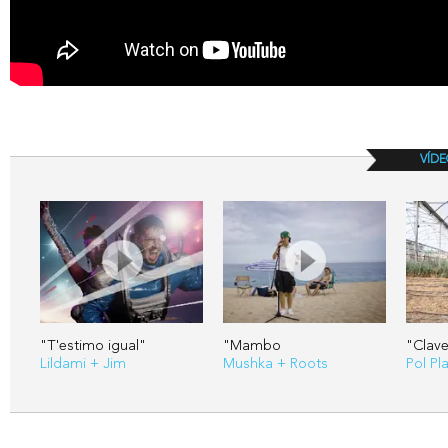
VÍDE
"T'estimo igual"
"Mambo
"Clave
Lildami + Jim
Mushka + Roots
Pol Pl