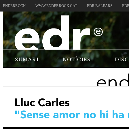
ENDERROCK
WWW.ENDERROCK.CAT
EDR BALEARS
EDR
SUMARI
NOTÍCIES
DIS
end
Lluc Carles
"Sense amor no hi ha 