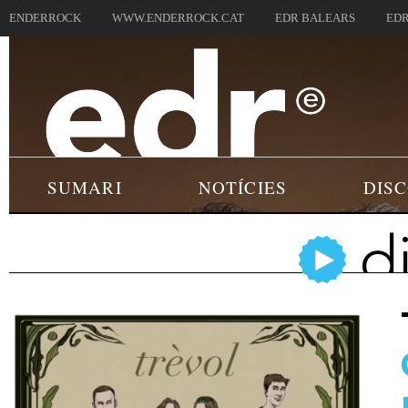
ENDERROCK
WWW.ENDERROCK.CAT
EDR BALEARS
EDR
SUMARI
NOTÍCIES
DIS
d