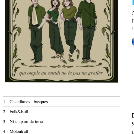
C
F
1
1 - Castellanes i basques
2 - Folk&Roll
3 - Ni un pam de terra
4 - Molontrull