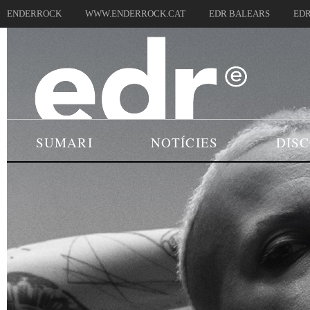
ENDERROCK
WWW.ENDERROCK.CAT
EDR BALEARS
EDR
SUMARI
NOTÍCIES
DIS