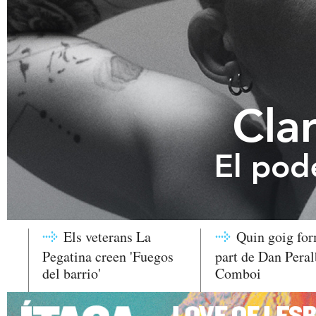
Cla
El pode
Els veterans La
Quin goig fo
Pegatina creen 'Fuegos
part de Dan Peral
del barrio'
Comboi