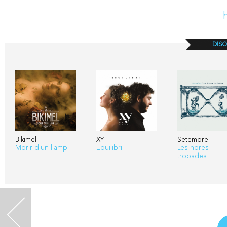
DISC
Bikimel
XY
Setembre
Morir d'un llamp
Equilibri
Les hores
trobades
<