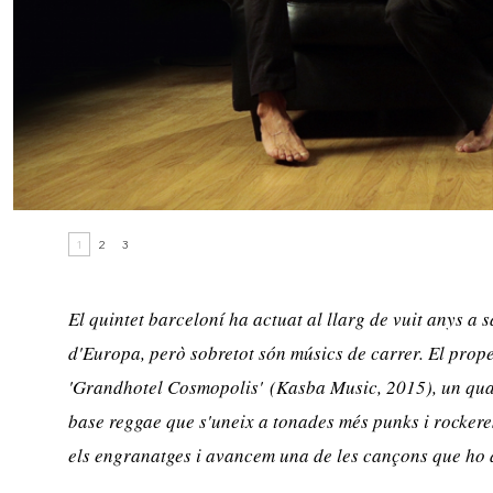
1
2
3
El quintet barceloní ha actuat al llarg de vuit anys a sa
d'Europa, però sobretot són músics de carrer. El prop
'
Grandhotel Cosmopolis'
(Kasba Music, 2015), un qua
base reggae que s'uneix a tonades més punks i rocke
els engranatges i avancem una de les cançons que ho d