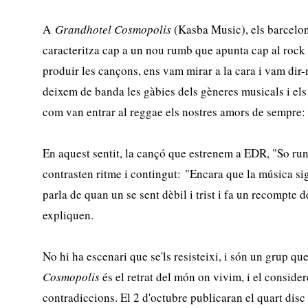
A
Grandhotel Cosmopolis
(Kasba Music), els barcelon
caracteritza cap a un nou rumb que apunta cap al roc
produir les cançons, ens vam mirar a la cara i vam dir-
deixem de banda les gàbies dels gèneres musicals i els
com van entrar al reggae els nostres amors de sempre: e
En aquest sentit, la cançó que estrenem a EDR, "So run
contrasten ritme i contingut: "Encara que la música sigu
parla de quan un se sent dèbil i trist i fa un recompte d
expliquen.
No hi ha escenari que se'ls resisteixi, i són un grup qu
Cosmopolis
és el retrat del món on vivim, i el conside
contradiccions. El 2 d'octubre publicaran el quart disc