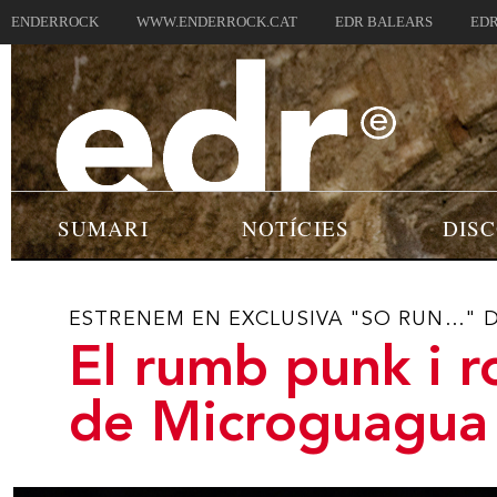
ENDERROCK
WWW.ENDERROCK.CAT
EDR BALEARS
EDR
SUMARI
NOTÍCIES
DIS
ESTRENEM EN EXCLUSIVA "SO RUN..." 
El rumb punk i r
de Microguagua