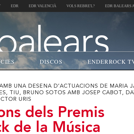
T
EDR
EDR VALENCIÀ
VOLS REBRE'L?
EDR BALEARS 
ÍCIES
DISCOS
ENDERROCK T
AMB UNA DESENA D’ACTUACIONS DE MARIA J
ES, TIU, BRUNO SOTOS AMB JOSEP CABOT, DA
CTOR URIS
ons dels Premis
k de la Música