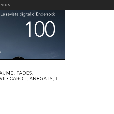
ANTICS
La revista digital d'Enderrock
100
V
AUME, FADES,
VID CABOT, ANEGATS, I