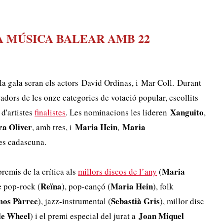
A MÚSICA BALEAR AMB 22
 la gala seran els actors David Ordinas, i Mar Coll. Durant
yadors de les onze categories de votació popular, escollits
Xanguito
 d'artistes
finalistes
. Les nominacions les lideren
,
ra Oliver
Maria Hein
Maria
, amb tres, i
,
es cadascuna.
Maria
premis de la crítica als
millors discos de l’any
(
Reïna
Maria Hein
de pop-rock (
), pop-cançó (
), folk
mos Pàrrec
Sebastià Gris
), jazz-instrumental (
), millor disc
le Wheel
Joan Miquel
) i el premi especial del jurat a