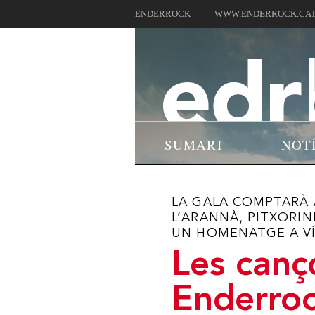
ENDERROCK
WWW.ENDERROCK.CA
SUMARI
NOT
LA GALA COMPTARÀ 
L’ARANNÀ, PITXORIN
UN HOMENATGE A VÍ
Les canç
Enderroc