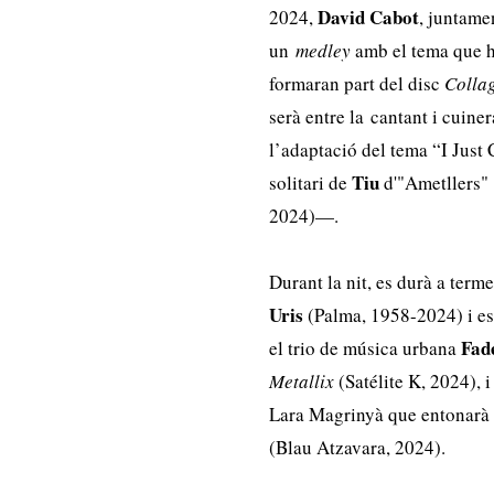
David
Cabot
2024,
, juntame
un
medley
amb el tema que ha
formaran part del disc
Colla
serà entre la cantant i cuin
l’adaptació del tema “I Just
Tiu
solitari de
d'"Ametllers"
2024)—.
Durant la nit, es durà a ter
Uris
(Palma, 1958-2024) i es 
Fad
el trio de música urbana
Metallix
(Satélite K, 2024), i
Lara Magrinyà que entonarà “
(Blau Atzavara, 2024).