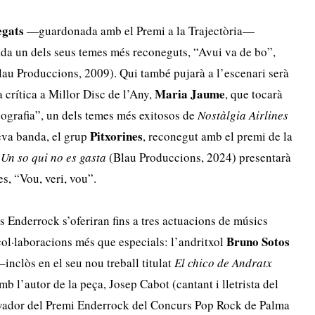
gats
—guardonada amb el Premi a la Trajectòria—
ada un dels seus temes més reconeguts, “Avui va de bo”,
au Produccions, 2009). Qui també pujarà a l’escenari serà
Maria
Jaume
 crítica a Millor Disc de l’Any,
, que tocarà
ografia”, un dels temes més exitosos de
Nostàlgia Airlines
Pitxorines
eva banda, el grup
, reconegut amb el premi de la
r
Un so qui no es gasta
(Blau Produccions, 2024) presentarà
s, “Vou, veri, vou”.
is Enderrock s’oferiran fins a tres actuacions de músics
Bruno
Sotos
ol·laboracions més que especials: l’andritxol
inclòs en el seu nou treball titulat
El chico de Andratx
 l’autor de la peça, Josep Cabot (cantant i lletrista del
nyador del Premi Enderrock del Concurs Pop Rock de Palma