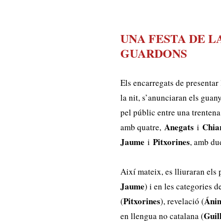
UNA FESTA DE L
GUARDONS
Els encarregats de presentar
la nit, s’anunciaran els guan
pel públic entre una trentena
Anegats
Chia
amb quatre,
i
Jaume
Pitxorines
i
, amb du
Així mateix, es lliuraran els 
Jaume
) i en les categories 
Pitxorines
Áni
(
), revelació (
Guil
en llengua no catalana (