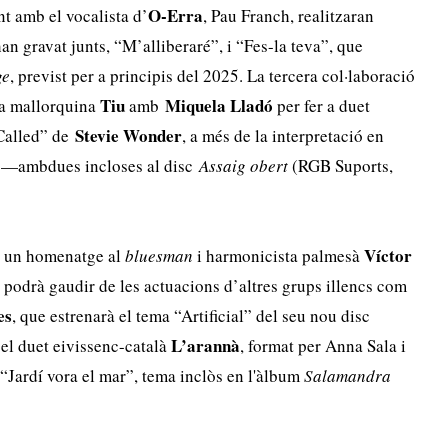
O-Erra
nt amb el vocalista d’
, Pau Franch, realitzaran
n gravat junts, “M’alliberaré”, i “Fes-la teva”, que
ge
, previst per a principis del 2025. La tercera col·laboració
Tiu
Miquela
Lladó
era mallorquina
amb
per fer a duet
Stevie Wonder
 Called” de
, a més de la interpretació en
 —ambdues incloses al disc
Assaig obert
(RGB Suports,
Víctor
me un homenatge al
bluesman
i harmonicista palmesà
podrà gaudir de les actuacions d’altres grups illencs com
es
, que estrenarà el tema “Artificial” del seu nou disc
L’arannà
 el duet eivissenc-català
, format per Anna Sala i
Jardí vora el mar”, tema inclòs en l'àlbum
Salamandra