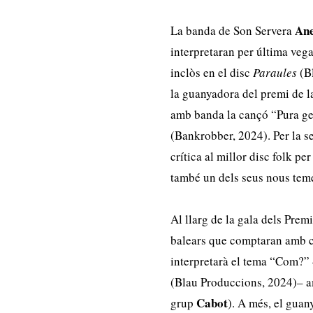
Ane
La banda de Son Servera
interpretaran per última veg
inclòs en el disc
Paraules
(Bl
la guanyadora del premi de la
amb banda la cançó “Pura ge
(Bankrobber, 2024). Per la s
crítica al millor disc folk pe
també un dels seus nous teme
Al llarg de la gala dels Prem
balears que comptaran amb c
interpretarà el tema “Com?” –
(Blau Produccions, 2024)– amb
Cabot
grup
). A més, el gua