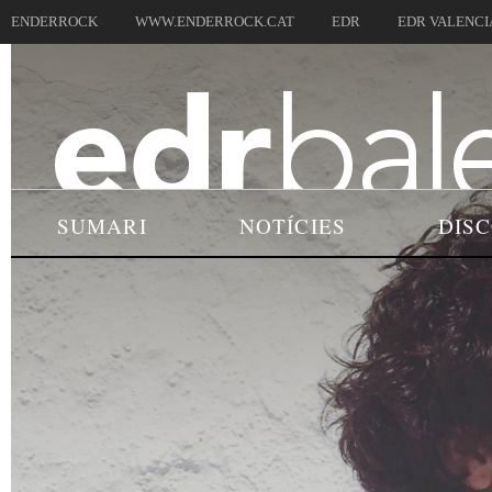
ENDERROCK
WWW.ENDERROCK.CAT
EDR
EDR VALENCI
SUMARI
NOTÍCIES
DIS