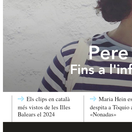
Pere
Fins a l'in
Els clips en català
Maria Hein e
més vistos de les Illes
despita a Tòquio
Balears el 2024
«Nonadas»