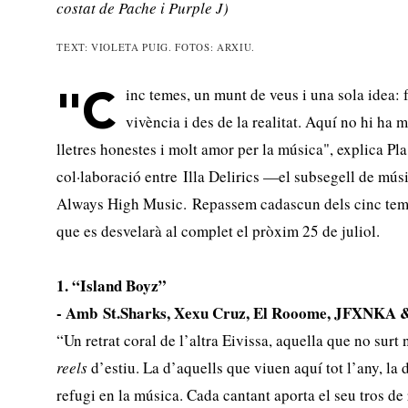
costat de Pache i Purple J)
TEXT: VIOLETA PUIG. FOTOS: ARXIU.
inc temes, un munt de veus i una sola idea: f
"C
vivència i des de la realitat. Aquí no hi ha 
lletres honestes i molt amor per la música", explica Pla.
col·laboració entre Illa Delirics —el subsegell de mú
Always High Music. Repassem cadascun dels cinc teme
que es desvelarà al complet el pròxim 25 de juliol.
1. “Island Boyz”
- Amb St.Sharks, Xexu Cruz, El Rooome, JFXNKA 
“Un retrat coral de l’altra Eivissa, aquella que no surt 
reels
d’estiu. La d’aquells que viuen aquí tot l’any, la 
refugi en la música. Cada cantant aporta el seu tros de r