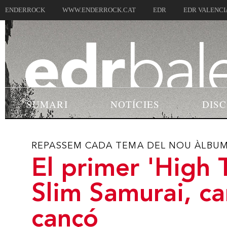
ENDERROCK
WWW.ENDERROCK.CAT
EDR
EDR VALENCI
SUMARI
NOTÍCIES
DIS
REPASSEM CADA TEMA DEL NOU ÀLBUM 
El primer 'High 
Slim Samurai, c
cançó