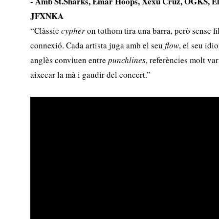
- Amb St.Sharks, Emar Hoops, Xexu Cruz, OGKS, E
JFXNKA
“Clàssic
cypher
on tothom tira una barra, però sense fil
connexió. Cada artista juga amb el seu
flow
, el seu idi
anglès conviuen entre
punchlines
, referències molt va
aixecar la mà i gaudir del concert.”