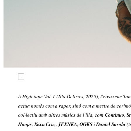
1
A
High tape Vol. I
(Illa Delirics, 2025), l'eivissenc Ton
actua només com a raper, sinó com a mestre de cerimò
col·lectiu amb altres músics de l'illa, com
Continuo
,
S
Hoops
,
Xexu Cruz
,
JFXNKA
,
OGKS
i
Daniel Sorola
(t