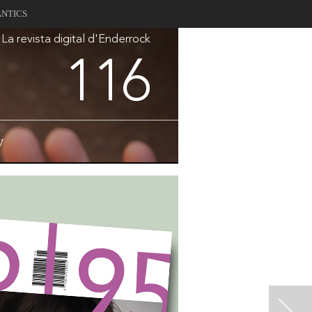
ANTICS
La revista digital d'Enderrock
116
V