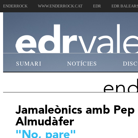
ENDERROCK
WWW.ENDERROCK.CAT
EDR
EDR BALEAR
SUMARI
NOTÍCIES
DIS
end
Jamaleònics amb Pep G
Almudàfer
"No, pare"