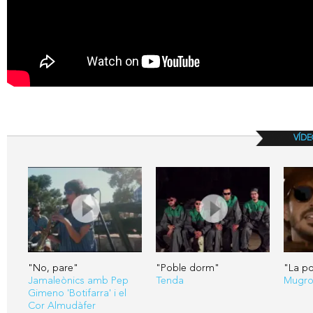
VÍDE
"No, pare"
"Poble dorm"
"La po
Jamaleònics amb Pep
Tenda
Mugr
Gimeno 'Botifarra' i el
Cor Almudàfer