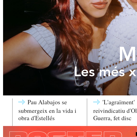
M
Les més x
Pau Alabajos se
'L'agraïment'
submergeix en la vida i
reivindicatiu d'Ol
obra d'Estellés
Guerra, fet disc