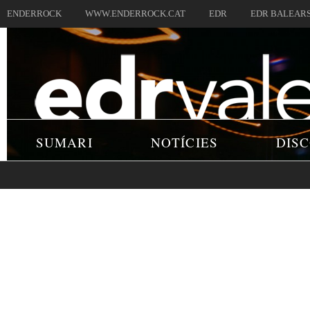
ENDERROCK
WWW.ENDERROCK.CAT
EDR
EDR BALEAR
SUMARI
NOTÍCIES
DIS