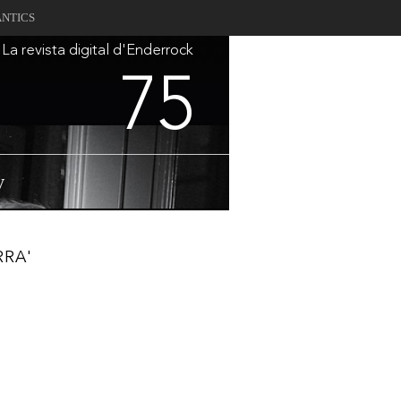
ANTICS
La revista digital d'Enderrock
75
V
RRA'