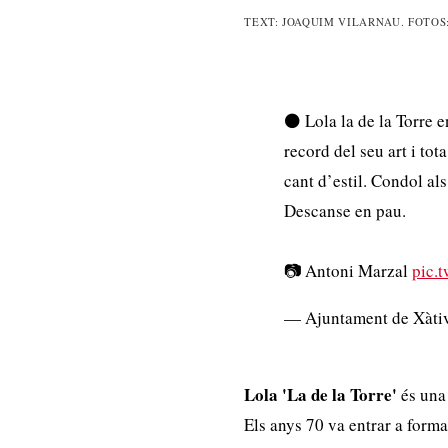
TEXT: JOAQUIM VILARNAU. FOTOS
⚫️ Lola la de la Torre 
record del seu art i tot
cant d’estil. Condol als
Descanse en pau.
📷 Antoni Marzal
pic.
— Ajuntament de Xàti
Lola 'La de la Torre'
és una 
Els anys 70 va entrar a forma