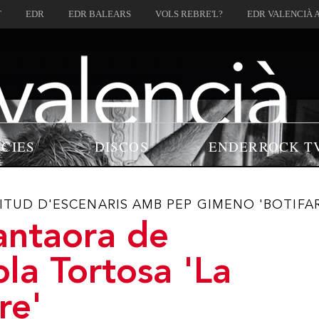
T
EDR
EDR BALEARS
VOLS REBRE'L?
EDR VALENCIÀ 
ÍCIES
DISCOS
ENDERROCK T
ITUD D'ESCENARIS AMB PEP GIMENO 'BOTIFA
antaora de
ola Tortosa 'La
re'