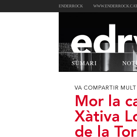
ENDERROCK
WWW.ENDERROCK.CA
SUMARI
NOT
VA COMPARTIR MULT
Mor la c
Xàtiva L
de la Tor