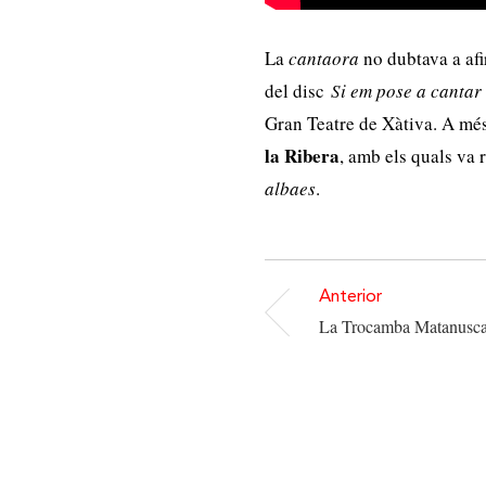
La
cantaora
no dubtava a afir
del disc
Si em pose a canta
Gran Teatre de Xàtiva. A més
la Ribera
, amb els quals va 
albaes
.
Anterior
La Trocamba Matanusc