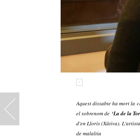
1
Aquest dissabte ha mort la
c
<
el sobrenom de
‘La de la To
d'en Lloris (Xàtiva). L'artist
de malaltia