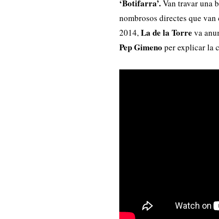
‘Botifarra’.
Van travar una bo
nombrosos directes que van c
La de la Torre
2014,
va anun
Pep Gimeno
per explicar la c