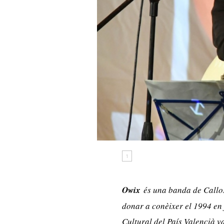
1
Owix
és una banda de Callos
donar a conèixer el 1994 en
Cultural del País Valencià v