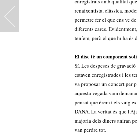
enregistrats amb qualitat que
renaixentista, clàssica, mo
<
permetre fer el que ens ve d
diferents cares. Evidentment,
teníem, però el que hi ha és d
El disc té un component soli
Sí. Les despeses de gravació
estaven enregistrades i les 
va proposar un concert per p
aquesta vegada vam demanar 
pensat que érem i els vaig exp
DANA. La veritat és que l'Aju
majoria dels diners aniran pe
van perdre tot.