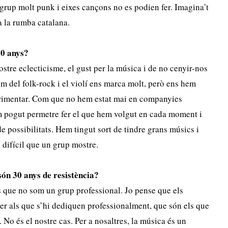
up molt punk i eixes cançons no es podien fer. Imagina’t
a la rumba catalana.
30 anys?
ostre eclecticisme, el gust per la música i de no cenyir-nos
tim del folk-rock i el violí ens marca molt, però ens hem
erimentar. Com que no hem estat mai en companyies
m pogut permetre fer el que hem volgut en cada moment i
de possibilitats. Hem tingut sort de tindre grans músics i
difícil que un grup mostre.
són 30 anys de resistència?
s que no som un grup professional. Jo pense que els
r als que s’hi dediquen professionalment, que són els que
r. No és el nostre cas. Per a nosaltres, la música és un