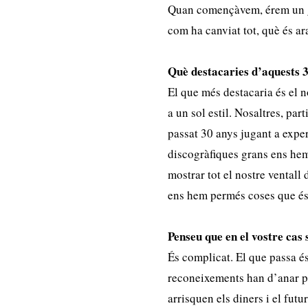
Quan començàvem, érem un gr
com ha canviat tot, què és ar
Què destacaries d’aquests 
El que més destacaria és el n
a un sol estil. Nosaltres, par
passat 30 anys jugant a exp
discogràfiques grans ens he
mostrar tot el nostre ventall 
ens hem permés coses que és 
Penseu que en el vostre cas 
És complicat. El que passa é
reconeixements han d’anar pe
arrisquen els diners i el futu