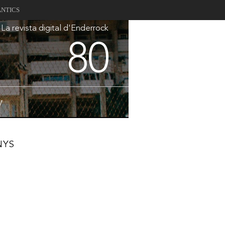
ANTICS
La revista digital d'Enderrock
80
V
NYS