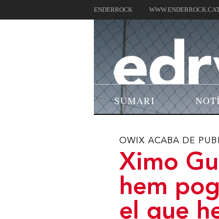
ENDERROCK
WWW.ENDERROCK.CA
SUMARI
NOT
OWIX ACABA DE PUBL
Ximo Gua
hem pog
el que h