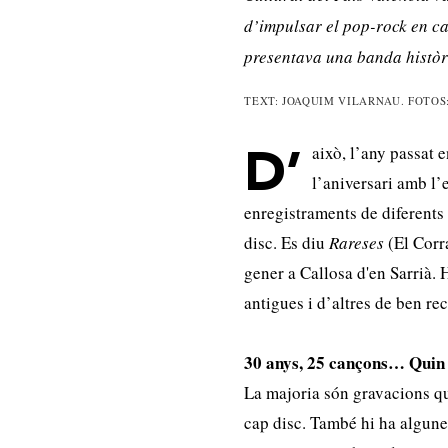
d’impulsar el pop-rock en ca
presentava una banda histò
TEXT: JOAQUIM VILARNAU. FOTOS
això, l’any passat 
D’
l’aniversari amb l’
enregistraments de diferents
disc. Es diu
Rareses
(El Corra
gener a Callosa d'en Sarrià. 
antigues i d’altres de ben re
30 anys, 25 cançons… Quin cr
La majoria són gravacions qu
cap disc. També hi ha algune