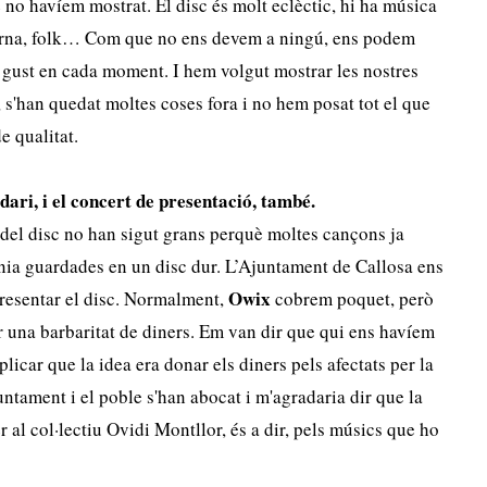
 no havíem mostrat. El disc és molt eclèctic, hi ha música
derna, folk… Com que no ens devem a ningú, ens podem
e gust en cada moment. I hem volgut mostrar les nostres
 s'han quedat moltes coses fora i no hem posat tot el que
e qualitat.
dari, i el concert de presentació, també.
 del disc no han sigut grans perquè moltes cançons ja
tenia guardades en un disc dur. L’Ajuntament de Callosa ens
Owix
resentar el disc. Normalment,
cobrem poquet, però
una barbaritat de diners. Em van dir que qui ens havíem
licar que la idea era donar els diners pels afectats per la
ntament i el poble s'han abocat i m'agradaria dir que la
r al col·lectiu Ovidi Montllor, és a dir, pels músics que ho