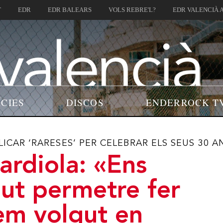
T
EDR
EDR BALEARS
VOLS REBRE'L?
EDR VALENCIÀ 
ÍCIES
DISCOS
ENDERROCK T
ICAR ‘RARESES’ PER CELEBRAR ELS SEUS 30 A
rdiola: «Ens
ut permetre fer
em volgut en