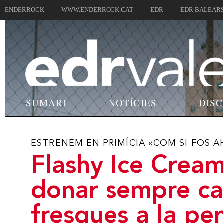
ENDERROCK
WWW.ENDERROCK.CAT
EDR
EDR BALEAR
SUMARI
NOTÍCIES
DIS
ESTRENEM EN PRIMÍCIA «COM SI FOS A
Flashy Ice Cream
donar sempre c
fresques a la pe