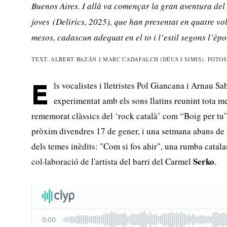
Buenos Aires. I allà va començar la gran aventura de
joves
(Delirics, 2025), que han presentat en quatre vol
mesos, cadascun adequat en el to i l’estil segons l’èp
TEXT: ALBERT BAZÁN I MARC CADAFALCH (DÉUS I SIMIS). FOTO
ls vocalistes i lletristes Pol Giancana i Arnau S
E
experimentat amb els sons llatins reunint tota m
rememorat clàssics del ‘rock català’ com “Boig per tu
pròxim divendres 17 de gener, i una setmana abans de l
dels temes inèdits: "Com si fos ahir", una rumba cata
Serko
col·laboració de l'artista del barri del Carmel
.