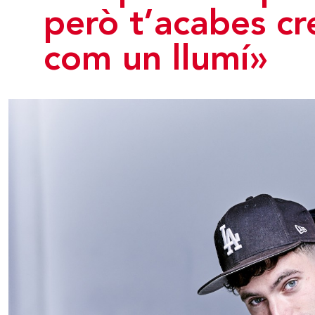
però t’acabes c
com un llumí»