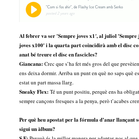
Al febrer va ser 'Sempre joves x1
, al juliol 'Sempr
'
joves x100' i la quarta part coincidirà amb el disc c
anat bé treure el disc en fascicles?
Giancana:
Crec que s’ha fet més gros del que prevèie
ens deixa dormir. Arriba un punt en què no saps què es
estat un part massa llarg.
Sneaky Flex:
Té un punt positiu, perquè ens ha obligat
sempre cançons fresques a la penya, però t’acabes cre
Per què heu apostat per la fórmula d’anar llançant sen
sigui un àlbum?
S.F:
Perquè és la millor manera per adaptar-nos al que