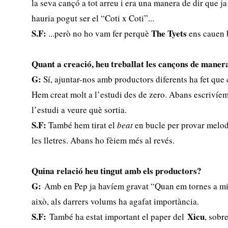
la seva cançó a tot arreu i era una manera de dir que ja
hauria pogut ser el “Coti x Coti”...
S.F:
The Tyets
...però no ho vam fer perquè
ens cauen 
Quant a creació, heu treballat les cançons de maner
G:
Sí, ajuntar-nos amb productors diferents ha fet que 
Hem creat molt a l’estudi des de zero. Abans escrivíem 
l’estudi a veure què sortia.
S.F:
També hem tirat el
beat
en bucle per provar melodi
les lletres. Abans ho fèiem més al revés.
Quina relació heu tingut amb els productors?
G:
Amb en Pep ja havíem gravat “Quan em tornes a mi
això, als darrers volums ha agafat importància.
S.F:
Xicu
També ha estat important el paper del
, sobr