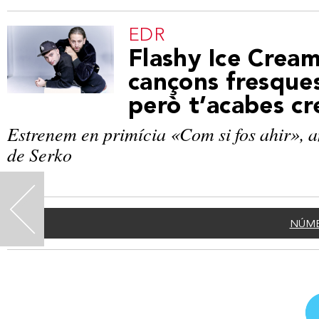
EDR
Flashy Ice Cream
cançons fresques
però t’acabes c
Estrenem en primícia «Com si fos ahir», a
de Serko
<
NÚME