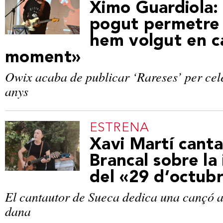
Ximo Guardiola:
pogut permetre 
hem volgut en c
moment»
Owix acaba de publicar ‘Rareses’ per cele
anys
ESTRENA
Xavi Martí cant
Brancal sobre la
del «29 d’octub
El cantautor de Sueca dedica una cançó al
dana