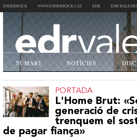
ENDERROCK
WWW.ENDERROCK.CAT
EDR
EDR BALEAR
SUMARI
NOTÍCIES
DIS
PORTADA
L'Home Brut: «S
generació de cris
trenquem el sos
de pagar fiança»