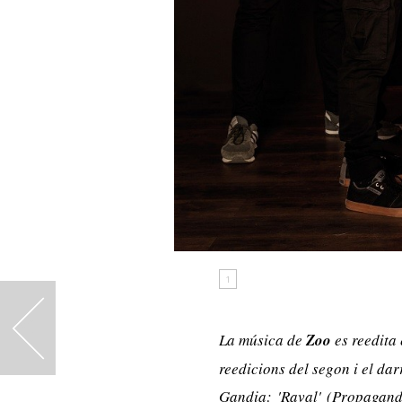
1
<
La música de
Zoo
es reedita 
reedicions del segon i el dar
Gandia:
'Raval'
(Propaganda