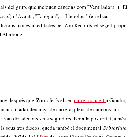
bdals del grup, que inclouen cançons com "Ventiladors" i "El
aval
) i "Avant", "Tobogan", i "Llepolies" (en el cas
edicions han estat editades per Zoo Records, el segell propi
d'Altafonte.
Zoo
 any després que
oferís el seu
darrer concert
a Gandia,
van acomiadar deu anys de carrera, plens de cançons tan
van dir adeu als seus seguidors. Per a la posteritat, a més
 els seus tres discos, queda també el documental
Sobreviure
rido, 2024), i el
llibre
de Josep Vicent Frechina
Sempre a