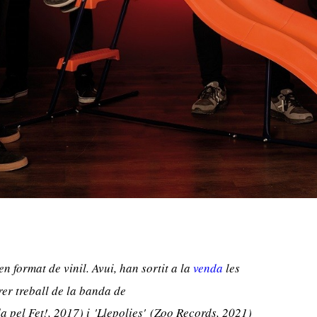
en format de vinil. Avui, han sortit a la
venda
les
rer treball de la banda de
 pel Fet!, 2017) i
'Llepolies'
(Zoo Records, 2021)