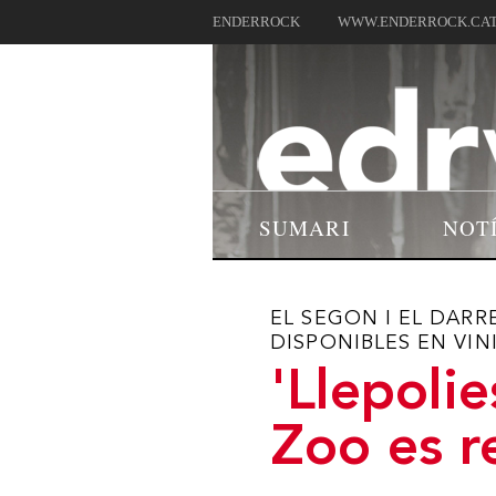
ENDERROCK
WWW.ENDERROCK.CA
SUMARI
NOT
EL SEGON I EL DARR
DISPONIBLES EN VIN
'Llepolie
Zoo es r