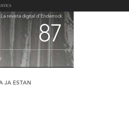
ANTICS
La revista digital d'Enderrock
87
V
A JA ESTAN