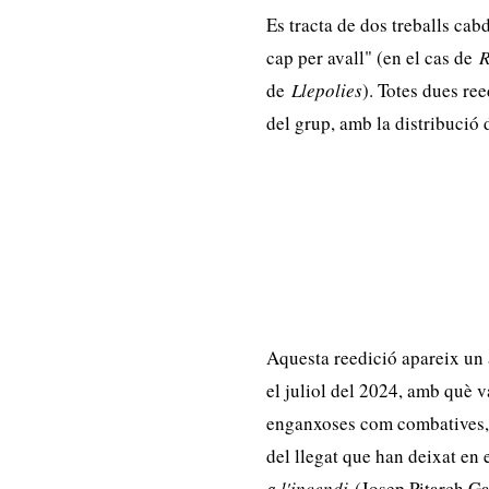
Es tracta de dos treballs ca
cap per avall" (en el cas de
R
de
Llepolies
). Totes dues re
del grup, amb la distribució 
Aquesta reedició apareix un
el juliol del 2024, amb què 
enganxoses com combatives, i 
del llegat que han deixat en
a l'incendi
(Josep Pitarch Gar