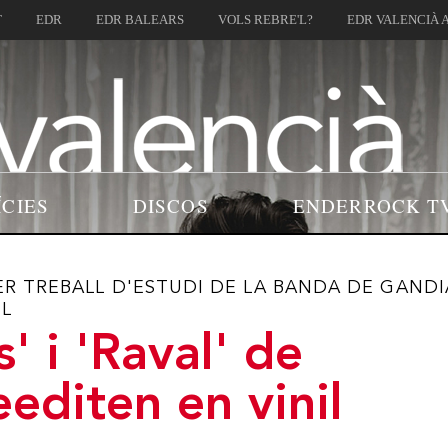
T
EDR
EDR BALEARS
VOLS REBRE'L?
EDR VALENCIÀ 
ÍCIES
DISCOS
ENDERROCK T
ER TREBALL D'ESTUDI DE LA BANDA DE GANDI
IL
s' i 'Raval' de
eediten en vinil