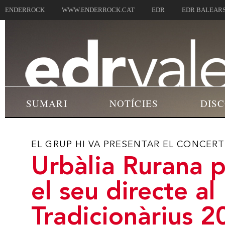
ENDERROCK
WWW.ENDERROCK.CAT
EDR
EDR BALEAR
SUMARI
NOTÍCIES
DIS
EL GRUP HI VA PRESENTAR EL CONCERT 
Urbàlia Rurana p
el seu directe al
Tradicionàrius 2