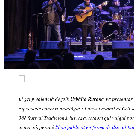
1
El grup valencià de folk
Urbàlia Rurana
va presentar 
espectacle concert antològic
35 anys i avant!
al CAT d
38è festival Tradicionàrius. Ara, tothom qui vulgui p
actuació, perquè
l'han publicat en forma de disc al 