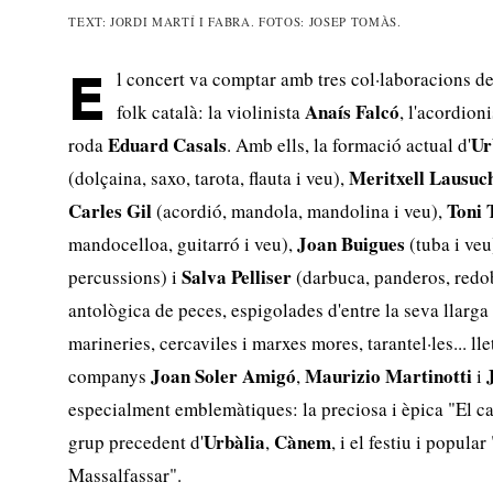
TEXT: JORDI MARTÍ I FABRA. FOTOS: JOSEP TOMÀS.
l concert va comptar amb tres col·laboracions de 
E
Anaís Falcó
folk català: la violinista
, l'acordion
Eduard Casals
Ur
roda
. Amb ells, la formació actual d'
Meritxell Lausuc
(dolçaina, saxo, tarota, flauta i veu),
Carles Gil
Toni 
(acordió, mandola, mandolina i veu),
Joan Buigues
mandocelloa, guitarró i veu),
(tuba i veu
Salva Pelliser
percussions) i
(darbuca, panderos, redob
antològica de peces, espigolades d'entre la seva llarga t
marineries, cercaviles i marxes mores, tarantel·les... ll
Joan Soler Amigó
Maurizio Martinotti
companys
,
i
especialment emblemàtiques: la preciosa i èpica "El cav
Urbàlia
Cànem
grup precedent d'
,
, i el festiu i popula
Massalfassar".