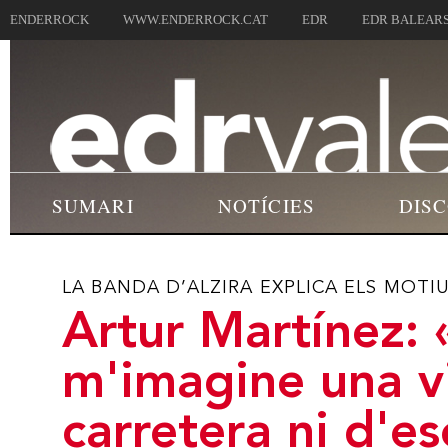
ENDERROCK
WWW.ENDERROCK.CAT
EDR
EDR BALEAR
SUMARI
NOTÍCIES
DIS
LA BANDA D’ALZIRA EXPLICA ELS MOTI
Artur Martínez:
m'imagine una v
carretera ni d'es