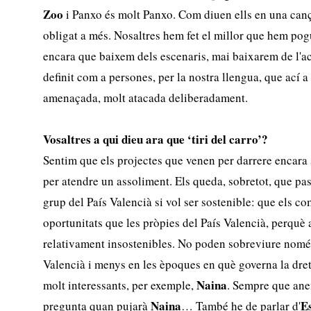
Zoo
i Panxo és molt Panxo. Com diuen ells en una cançó
obligat a més. Nosaltres hem fet el millor que hem pog
encara que baixem dels escenaris, mai baixarem de l'ac
definit com a persones, per la nostra llengua, que ací a
amenaçada, molt atacada deliberadament.
Vosaltres a qui dieu ara que ‘tiri del carro’?
Sentim que els projectes que venen per darrere encara 
per atendre un assoliment. Els queda, sobretot, que pas
grup del País Valencià si vol ser sostenible: que els c
oportunitats que les pròpies del País Valencià, perquè 
relativament insostenibles. No poden sobreviure nomé
Valencià i menys en les èpoques en què governa la dre
Naina
molt interessants, per exemple,
. Sempre que ane
Naina
E
pregunta quan pujarà
… També he de parlar d'