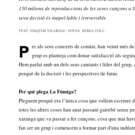
150 milions de reproduccions de les seves cançons a Sp
seva decisió és inapel·lable i irreversible
TEXT: JOAQUIM VILARNAU. FOTOS: NEREA COLL.
er als seus concerts de comiat, han venut més de
P
grup es planteja com donar satisfacció als segui
Hem parlat amb un dels seus cantants i líder del grup, 
perquè de la decisió i les perspectives de futur.
Per què plega La Fúmiga?
Pleguem perquè era l’única cosa que volíem escriure de
totes les altres coses han anat passant gairebé sense p
xaranga que va passar a fer cançons, cosa que mai hav
fan ser un grup i comencem a formar part d'una indúst