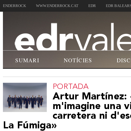
ENDERROCK
WWW.ENDERROCK.CAT
EDR
EDR BALEAR
SUMARI
NOTÍCIES
DIS
PORTADA
Artur Martínez:
m'imagine una v
carretera ni d'e
La Fúmiga»