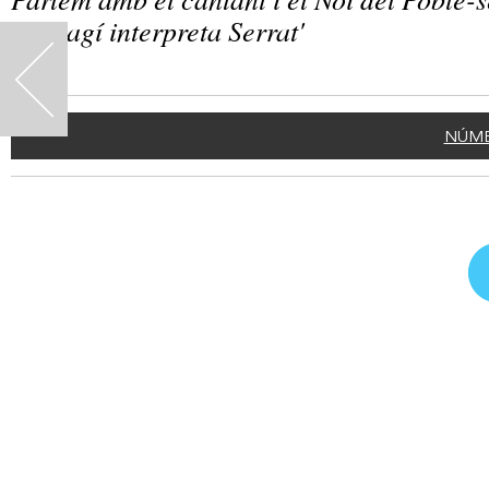
Bardagí interpreta Serrat'
<
NÚME