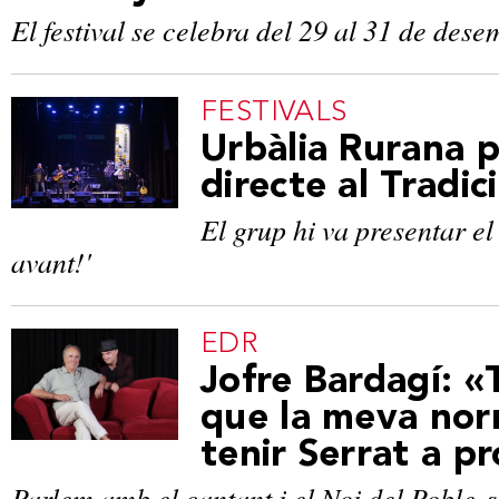
El festival se celebra del 29 al 31 de dese
FESTIVALS
Urbàlia Rurana p
directe al Tradi
El grup hi va presentar el
avant!'
EDR
Jofre Bardagí: «T
que la meva nor
tenir Serrat a p
Parlem amb el cantant i el Noi del Poble-s