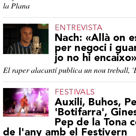
la Plana
ENTREVISTA
Nach: «Allà on 
per negoci i gua
jo no hi encaixo
El raper alacantí publica un nou treball, '
FESTIVALS
Auxili, Buhos, 
'Botifarra', Gines
Pep de la Tona ce
de l'any amb el Festivern