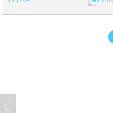
directe al CAT
d'amor i dues 
lluita
<