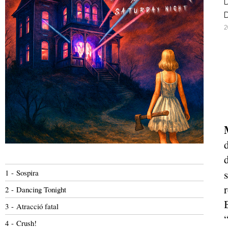
D
D
2
1 - Sospira
s
2 - Dancing Tonight
3 - Atracció fatal
4 - Crush!