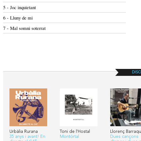
5 - Joc inquietant
6 - Lluny de mi
7 - Mal somni soterrat
DISC
Urbàlia Rurana
Toni de l'Hostal
Llorenç Barraqu
35 anys i avant! En
Montörtal
Dues cançons