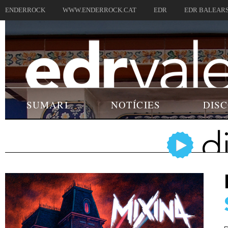
ENDERROCK
WWW.ENDERROCK.CAT
EDR
EDR BALEAR
SUMARI
NOTÍCIES
DIS
d