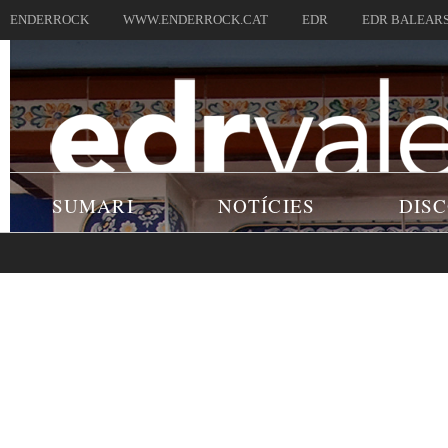
ENDERROCK
WWW.ENDERROCK.CAT
EDR
EDR BALEAR
SUMARI
NOTÍCIES
DIS