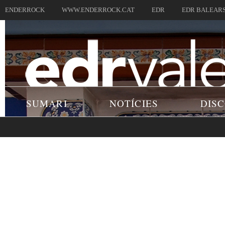
ENDERROCK
WWW.ENDERROCK.CAT
EDR
EDR BALEAR
SUMARI
NOTÍCIES
DIS