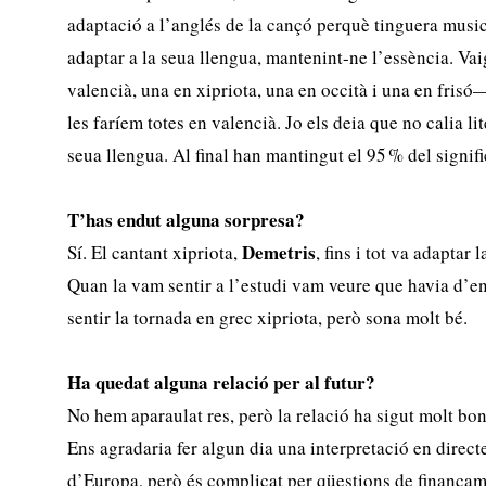
adaptació a l’anglés de la cançó perquè tinguera music
adaptar a la seua llengua, mantenint-ne l’essència. Vai
valencià, una en xipriota, una en occità i una en frisó
les faríem totes en valencià. Jo els deia que no calia li
seua llengua. Al final han mantingut el 95 % del signifi
T’has endut alguna sorpresa?
Demetris
Sí. El cantant xipriota,
, fins i tot va adaptar
Quan la vam sentir a l’estudi vam veure que havia d’entr
sentir la tornada en grec xipriota, però sona molt bé.
Ha quedat alguna relació per al futur?
No hem aparaulat res, però la relació ha sigut molt bona
Ens agradaria fer algun dia una interpretació en directe
d’Europa, però és complicat per qüestions de finançam