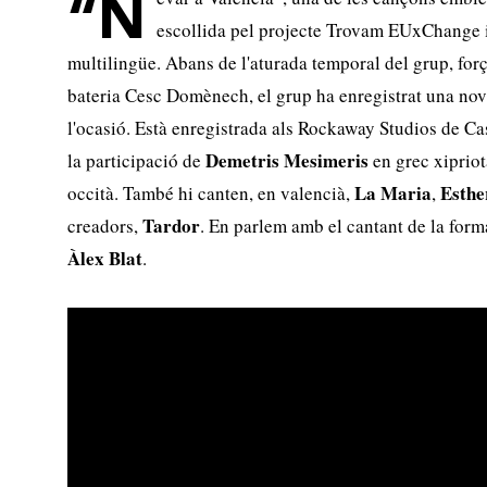
“N
escollida pel projecte Trovam EUxChange i
multilingüe. Abans de l'aturada temporal del grup, for
bateria Cesc Domènech, el grup ha enregistrat una nova
l'ocasió. Està enregistrada als Rockaway Studios de Ca
Demetris Mesimeris
la participació de
en grec xiprio
La Maria
Esthe
occità. També hi canten, en valencià,
,
Tardor
creadors,
. En parlem amb el cantant de la form
Àlex Blat
.