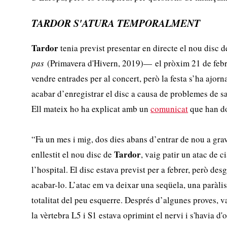
TARDOR S'ATURA TEMPORALMENT
Tardor
tenia previst presentar en directe el nou disc 
pas
(Primavera d'Hivern, 2019)— el pròxim 21 de febrer
vendre entrades per al concert, però la festa s’ha ajor
acabar d’enregistrar el disc a causa de problemes de s
Ell mateix ho ha explicat amb un
comunicat
que han do
“Fa un mes i mig, dos dies abans d’entrar de nou a gra
Tardor
enllestit el nou disc de
, vaig patir un atac de c
l’hospital. El disc estava previst per a febrer, però d
acabar-lo. L’atac em va deixar una seqüela, una paràlis
totalitat del peu esquerre. Després d’algunes proves, 
la vèrtebra L5 i S1 estava oprimint el nervi i s'havia d'