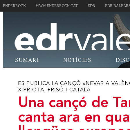
ENDERROCK
WWW.ENDERROCK.CAT
EDR
EDR BALEAR
SUMARI
NOTÍCIES
DIS
ES PUBLICA LA CANÇÓ «NEVAR A VALÈN
XIPRIOTA, FRISÓ I CATALÀ
Una cançó de Ta
canta ara en qua