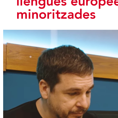
llengües europe
minoritzades