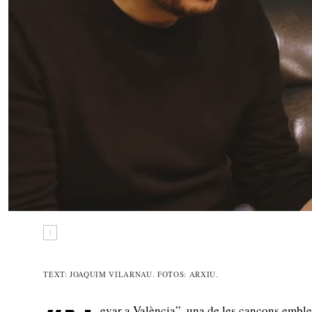
1
TEXT: JOAQUIM VILARNAU. FOTOS: ARXIU.
evar a València”, una de les cançons emb