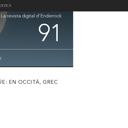
ANTICS
La revista digital d'Enderrock
91
V
ÜE: EN OCCITÀ, GREC