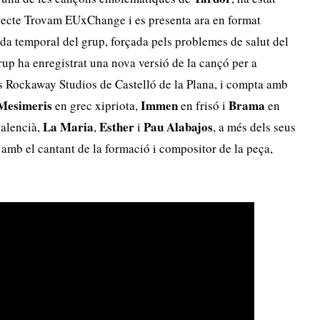
ojecte Trovam EUxChange i es presenta ara en format
ada temporal del grup, forçada pels problemes de salut del
up ha enregistrat una nova versió de la cançó per a
als Rockaway Studios de Castelló de la Plana, i compta amb
Mesimeris
Immen
Brama
en grec xipriota,
en frisó i
en
La Maria
Esther
Pau Alabajos
valencià,
,
i
, a més dels seus
 amb el cantant de la formació i compositor de la peça,