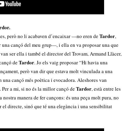
rdor.
Tardor
stes, però no li acabaven d’encaixar —no eren de
,
r una cançó del meu grup—, i ella en va proposar una que
an ser ella i també el director del Trovam, Armand Llàcer,
Tardor
 cançó de
. Jo els vaig proposar “Hi havia una
lançament, però van dir que estava molt vinculada a una
ien una cançó més poètica i evocadora. Aleshores van
Tardor
 Per a mi, si no és la millor cançó de
, està entre les
la nostra manera de fer cançons: és una peça molt pura, no
 el directe, sinó que té una elegància i una sensibilitat