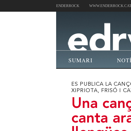
ENDERROCK
WWW.ENDERROCK.CA
SUMARI
NOT
ES PUBLICA LA CANÇ
XIPRIOTA, FRISÓ I C
Una canç
canta ar