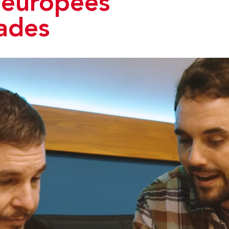
 europees
ades