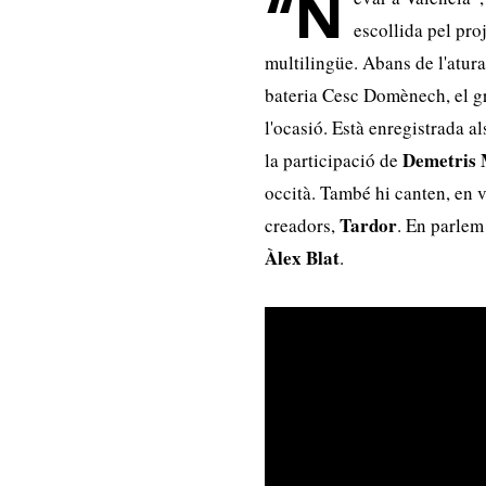
“N
escollida pel pr
multilingüe. Abans de l'atur
bateria Cesc Domènech, el gr
l'ocasió. Està enregistrada 
Demetris 
la participació de
occità. També hi canten, en 
Tardor
creadors,
. En parlem
Àlex Blat
.