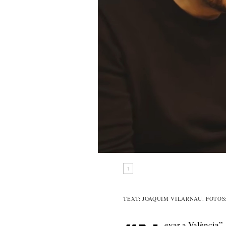
1
TEXT: JOAQUIM VILARNAU. FOTOS
evar a València”