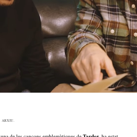
: ARXIU.
Tardor
, una de les cançons emblemàtiques de
, ha estat