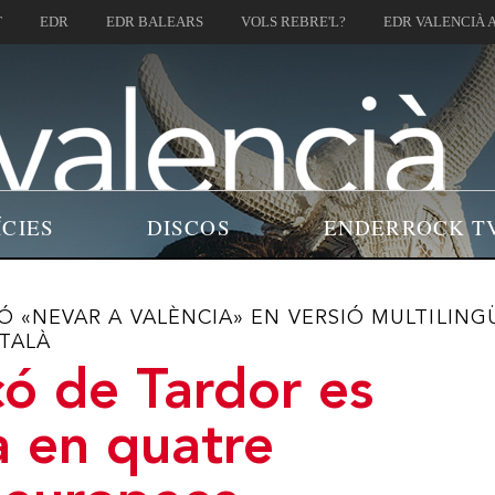
T
EDR
EDR BALEARS
VOLS REBRE'L?
EDR VALENCIÀ 
ÍCIES
DISCOS
ENDERROCK T
Ó «NEVAR A VALÈNCIA» EN VERSIÓ MULTILING
ATALÀ
ó de Tardor es
a en quatre