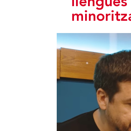
llengües
minoritz