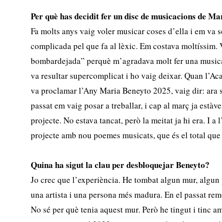
Per què has decidit fer un disc de musicacions de Ma
Fa molts anys vaig voler musicar coses d’ella i em va 
complicada pel que fa al lèxic. Em costava moltíssim. 
bombardejada” perquè m’agradava molt fer una musica
va resultar supercomplicat i ho vaig deixar. Quan l’A
va proclamar l’Any Maria Beneyto 2025, vaig dir: ara 
passat em vaig posar a treballar, i cap al març ja estàv
projecte. No estava tancat, però la meitat ja hi era. I a 
projecte amb nou poemes musicats, que és el total que
Quina ha sigut la clau per desbloquejar Beneyto?
Jo crec que l’experiència. He tombat algun mur, algun 
una artista i una persona més madura. En el passat re
No sé per què tenia aquest mur. Però he tingut i tinc 