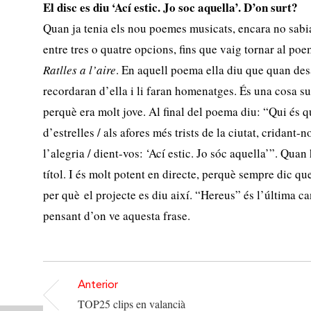
El disc es diu ‘Ací estic. Jo soc aquella’. D’on surt?
Quan ja tenia els nou poemes musicats, encara no sabia
entre tres o quatre opcions, fins que vaig tornar al p
Ratlles a l’aire
. En aquell poema ella diu que quan de
recordaran d’ella i li faran homenatges. És una cosa s
perquè era molt jove. Al final del poema diu: “Qui és q
d’estrelles / als afores més trists de la ciutat, cridant-n
l’alegria / dient-vos: ‘Ací estic. Jo sóc aquella’”. Quan h
títol. I és molt potent en directe, perquè sempre dic que
per què el projecte es diu així. “Hereus” és l’última can
pensant d’on ve aquesta frase.
Anterior
TOP25 clips en valancià