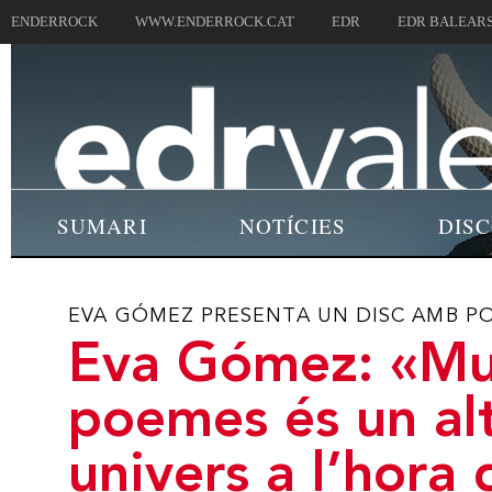
ENDERROCK
WWW.ENDERROCK.CAT
EDR
EDR BALEAR
SUMARI
NOTÍCIES
DIS
EVA GÓMEZ PRESENTA UN DISC AMB P
​Eva Gómez: «Mu
poemes és un al
univers a l’hora 