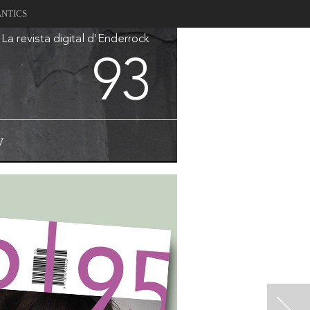
ANTICS
La revista digital d'Enderrock
93
V