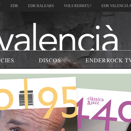
T
EDR
EDR BALEARS
VOLS REBRE'L?
EDR VALENCIÀ 
ÍCIES
DISCOS
ENDERROCK T