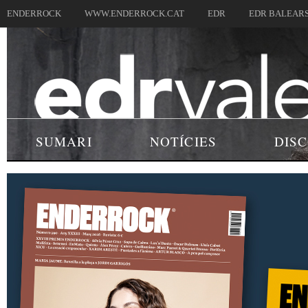
ENDERROCK
WWW.ENDERROCK.CAT
EDR
EDR BALEAR
SUMARI
NOTÍCIES
DIS