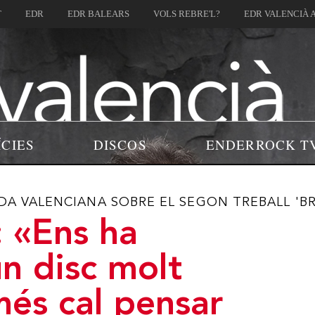
T
EDR
EDR BALEARS
VOLS REBRE'L?
EDR VALENCIÀ 
ÍCIES
DISCOS
ENDERROCK T
DA VALENCIANA SOBRE EL SEGON TREBALL 'B
: «Ens ha
n disc molt
és cal pensar