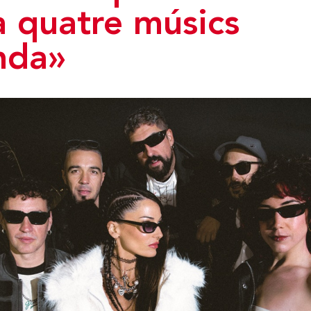
a quatre músics
nda»