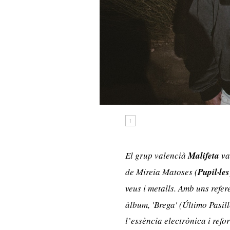
1
El grup valencià
Malifeta
va
de Mireia Matoses (
Pupil·les
veus i metalls. Amb uns refe
àlbum,
'Brega
' (Último Pasil
l’essència electrònica i refor