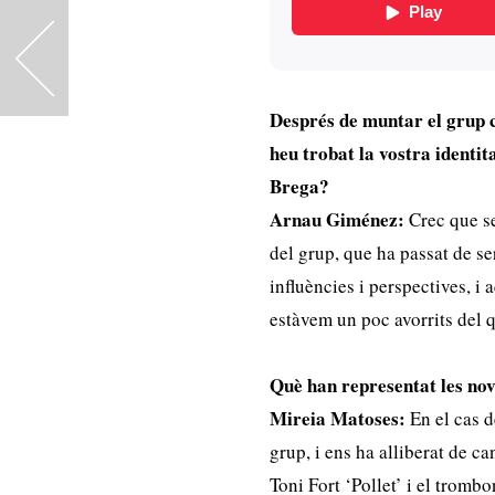
<
Després de muntar el grup 
heu trobat la vostra identit
Brega?
Arnau Giménez:
Crec que s
del grup, que ha passat de s
influències i perspectives, i 
estàvem un poc avorrits del q
Què han representat les nov
Mireia Matoses:
En el cas 
grup, i ens ha alliberat de ca
Toni Fort ‘Pollet’ i el trom