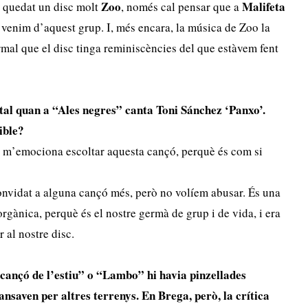
Zoo
Malifeta
a quedat un disc molt
, només cal pensar que a
 venim d’aquest grup. I, més encara, la música de Zoo la
ormal que el disc tinga reminiscències del que estàvem fent
otal quan a “Ales negres” canta Toni Sánchez ‘Panxo’.
ible?
que m’emociona escoltar aquesta cançó, perquè és com si
onvidat a alguna cançó més, però no volíem abusar. És una
orgànica, perquè és el nostre germà de grup i de vida, i era
 al nostre disc.
cançó de l’estiu” o “Lambo” hi havia pinzellades
dansaven per altres terrenys. En Brega, però, la crítica