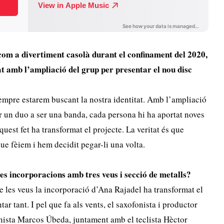
com a divertiment casolà durant el confinament del 2020,
at amb l’ampliació del grup per presentar el nou disc
empre estarem buscant la nostra identitat. Amb l’ampliació
er un duo a ser una banda, cada persona hi ha aportat noves
aquest fet ha transformat el projecte. La veritat és que
ue fèiem i hem decidit pegar-li una volta.
es incorporacions amb tres veus i secció de metalls?
de les veus la incorporació d’Ana Rajadel ha transformat el
ntar tant. I pel que fa als vents, el saxofonista i productor
bonista Marcos Úbeda, juntament amb el teclista Hèctor