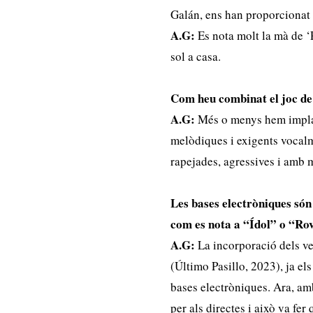
Galán, ens han proporcionat
A.G:
Es nota molt la mà de ‘P
sol a casa.
Com heu combinat el joc de
A.G:
Més o menys hem implan
melòdiques i exigents vocalm
rapejades, agressives i amb
Les bases electròniques són 
com es nota a “Ídol” o “Rov
A.G:
La incorporació dels ven
(Último Pasillo, 2023), ja e
bases electròniques. Ara, am
per als directes i això va fe