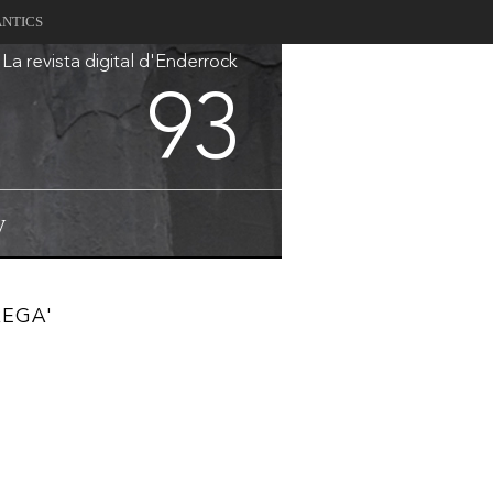
ANTICS
La revista digital d'Enderrock
93
V
REGA'