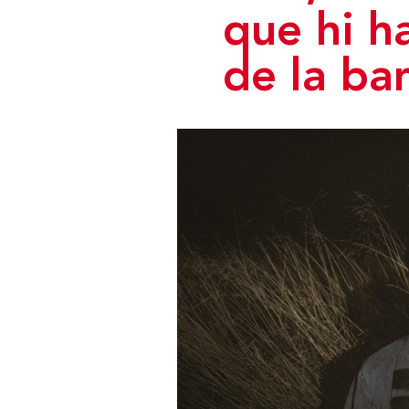
que hi h
de la ba