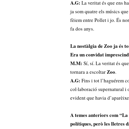
A.G:
La veritat és que ens h
ja som quatre els músics que
fèiem entre Pollet i jo. És n
fa dos anys.
La nostàlgia de Zoo ja és t
Era un convidat imprescind
M.M:
Sí, sí. La veritat és 
Zoo
tornara a escoltar
.
A.G:
Fins i tot l’haguérem c
col·laboració supernatural i 
evident que havia d’aparèixer
A temes anteriors com “La 
polítiques, però les lletres 