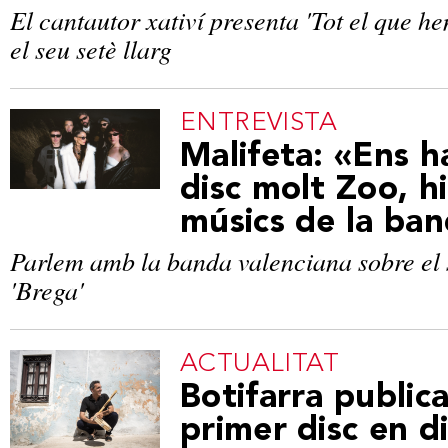
El cantautor xativí presenta 'Tot el que h
el seu setè llarg
ENTREVISTA
Malifeta: «Ens 
disc molt Zoo, h
músics de la ba
Parlem amb la banda valenciana sobre el 
'Brega'
ACTUALITAT
Botifarra publica
primer disc en d