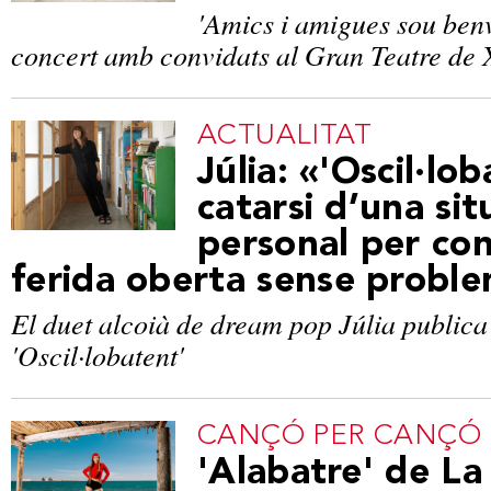
'Amics i amigues sou benv
concert amb convidats al Gran Teatre de 
ACTUALITAT
Júlia: «'Oscil·lob
catarsi d’una sit
personal per co
ferida oberta sense probl
El duet alcoià de dream pop Júlia publica 
'Oscil·lobatent'
CANÇÓ PER CANÇÓ
'Alabatre' de La