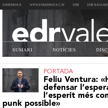
ENDERROCK
WWW.ENDERROCK.CAT
EDR
EDR BALEAR
SUMARI
NOTÍCIES
DIS
PORTADA
Feliu Ventura: 
defensar l’esper
l’esperit més co
punk possible»