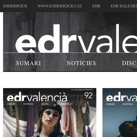
ENDERROCK
WWW.ENDERROCK.CAT
EDR
EDR BALEAR
SUMARI
NOTÍCIES
DIS