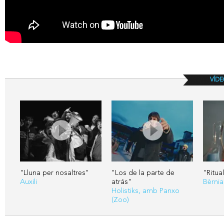
VÍDE
"Lluna per nosaltres"
"Los de la parte de
"Ritua
Auxili
atrás"
Bèrnia
Holistiks, amb Panxo
(Zoo)