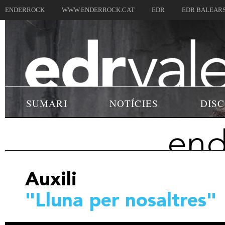
ENDERROCK
WWW.ENDERROCK.CAT
EDR
EDR BALEAR
SUMARI
NOTÍCIES
DIS
end
Auxili
"Lluna per nosaltres"