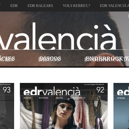
T
EDR
EDR BALEARS
VOLS REBRE'L?
EDR VALENCIÀ 
ÍCIES
DISCOS
ENDERROCK T