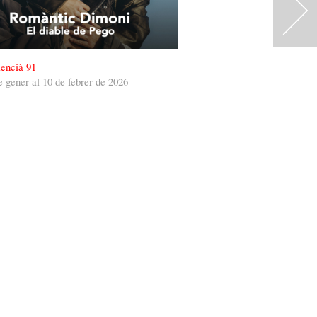
>
encià 91
e gener al 10 de febrer de 2026