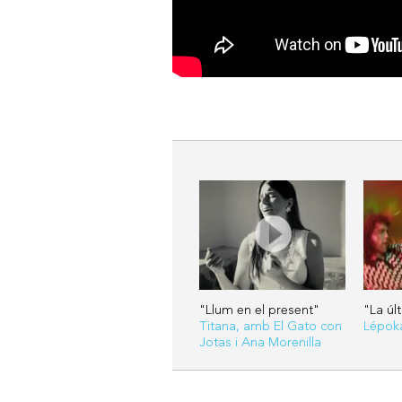
"Llum en el present"
"La úl
Titana, amb El Gato con
Lépok
Jotas i Ana Morenilla