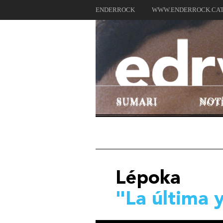
ENDERROCK
WWW.ENDERROCK.CA
SUMARI
NOT
Lépoka
"La última y