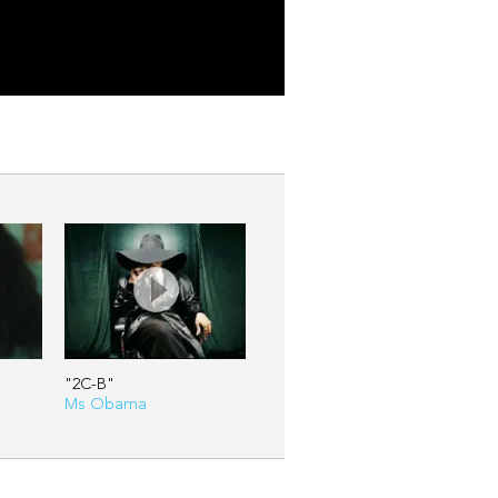
"2C-B"
Ms Obama