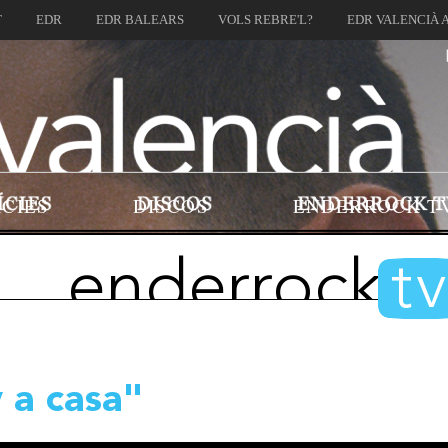
T
EDR
EDR BALEARS
VOLS REBRE'L?
EDR VALENCIÀ 
ÍCIES
DISCOS
ENDERROCK T
enderrock
t
 a casa"