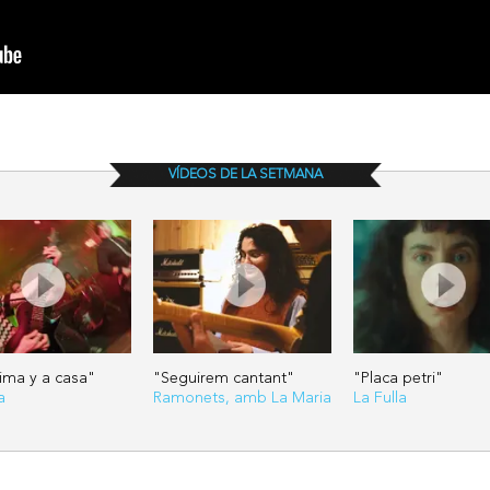
VÍDEOS DE LA SETMANA
tima y a casa"
"Seguirem cantant"
"Placa petri"
a
Ramonets, amb La Maria
La Fulla