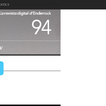
ANTICS
La revista digital d'Enderrock
94
V
v