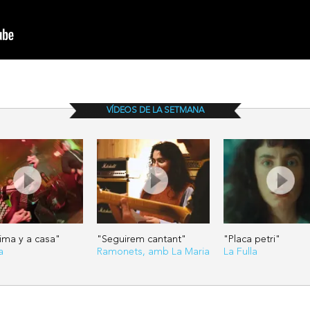
VÍDEOS DE LA SETMANA
tima y a casa"
"Seguirem cantant"
"Placa petri"
a
Ramonets, amb La Maria
La Fulla