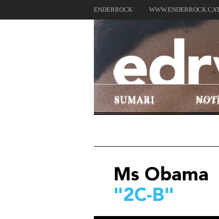
ENDERROCK
WWW.ENDERROCK.CA
SUMARI
NOT
Ms Obama
"2C-B"