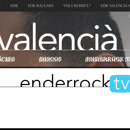
T
EDR
EDR BALEARS
VOLS REBRE'L?
EDR VALENCIÀ 
ÍCIES
DISCOS
ENDERROCK T
enderrock
t