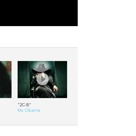
"2C-B"
Ms Obama