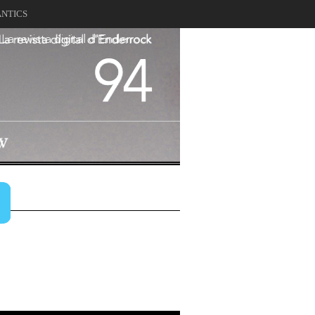
ANTICS
La revista digital d'Enderrock
94
V
v