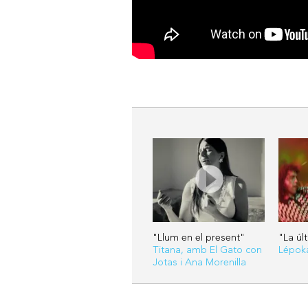
"Llum en el present"
"La úl
Titana, amb El Gato con
Lépok
Jotas i Ana Morenilla