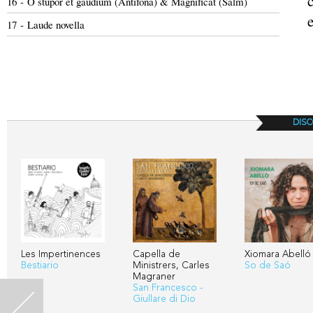
16 - O stupor et gaudium (Antífona) & Magnificat (Salm)
17 - Laude novella
DISC
Les Impertinences
Capella de
Xiomara Abelló
Bestiario
Ministrers, Carles
So de Saó
Magraner
San Francesco -
Giullare di Dio