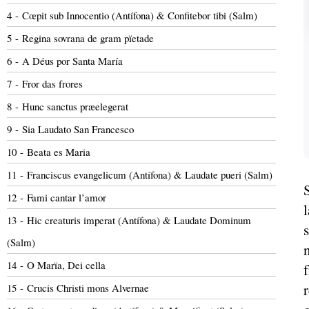
4 - Cœpit sub Innocentio (Antífona) & Confitebor tibi (Salm)
5 - Regina sovrana de gram pïetade
6 - A Déus por Santa María
7 - Fror das frores
8 - Hunc sanctus præelegerat
9 - Sia Laudato San Francesco
10 - Beata es Maria
11 - Franciscus evangelicum (Antífona) & Laudate pueri (Salm)
12 - Fami cantar l’amor
l
13 - Hic creaturis imperat (Antífona) & Laudate Dominum
(Salm)
14 - O Marïa, Dei cella
15 - Crucis Christi mons Alvernae