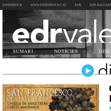
ENDERROCK
WWW.ENDERROCK.CAT
EDR
EDR BALEAR
SUMARI
NOTÍCIES
DIS
d