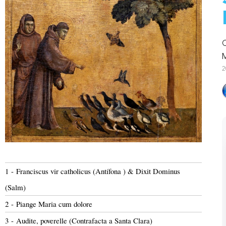
C
M
2
1 - Franciscus vir catholicus (Antífona ) & Dixit Dominus
(Salm)
2 - Piange Maria cum dolore
3 - Audite, poverelle (Contrafacta a Santa Clara)