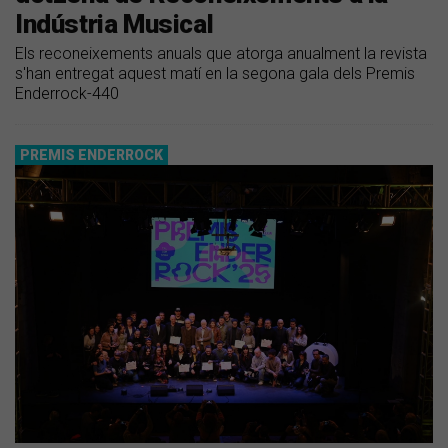
Indústria Musical
Els reconeixements anuals que atorga anualment la revista
s'han entregat aquest matí en la segona gala dels Premis
Enderrock-440
PREMIS ENDERROCK