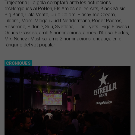
Trajectòria | La gala comptarà amb les actuacions
d'Al·lèrgiques al Pol·len, Els Amics de les Arts, Black Music
Big Band, Cala Vento, Júlia Colom, Flashy Ice Cream,
Lildami, Momi Maiga i Judit Neddermann, Roger Padrós,
Roserona, Sidonie, Suu, Svetlana, i The Tyets | Figa Flawas i
Oques Grasses, amb 5 nominacions, a més d’Alosa, Fades,
Miki Núñez i Mushka, amb 2 nominacions, encapçalen el
rànquing del vot popular
CRÒNIQUES