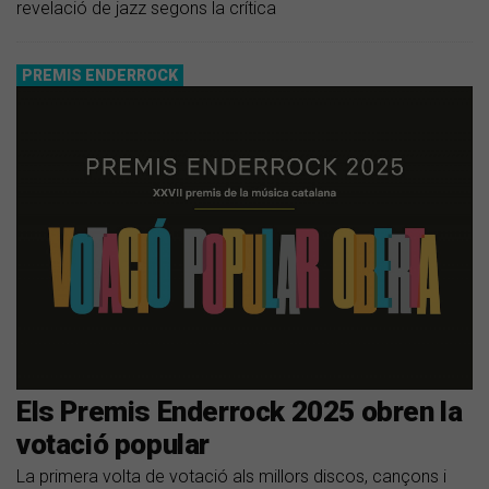
revelació de jazz segons la crítica
PREMIS ENDERROCK
Els Premis Enderrock 2025 obren la
votació popular
La primera volta de votació als millors discos, cançons i