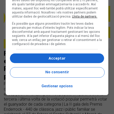
altres dades del dispositiu) es comparteixi amb 210 partners,
els quals també podran emmagatzemar-la o accedir-hi. Així
mateix, aquest lloc web també podrà utilitzar específicament
aquesta informació. Nosaltres i els nostres partners podem
utilitzar dades de geolocalització precisa.
Llista de partners.
És possible que alguns proveïdors tractin les teves dades
personals per motius d'interès legítim. Pots indicar la teva
disconformitat amb aquest tractament gestionant les opcions
següents. A la part inferior d'aquesta pàgina o al menú del lloc
web, cerca un enllaç per gestionar o retirar el consentiment a la
configuració de privadesa i de galetes.
Figa Flawas i Oques Grasses són
Acceptar
els artistes més nominats dels
Premis Enderrock 2025 per votació
No consentir
popular
Figa Flawas i Oques Grasses, amb 5 nominacions, a més
Gestionar opcions
d’Alosa, Fades, Miki Núñez i Mushka, amb 2 nominacions,
encapçalen el rànquing del vot popular | A partir d’avui la
tercera i última volta de la votació popular permetrà votar
el guanyador de cada categoria | La II gala dels Premis
Enderrock - 440 de clàssica, jazz i públic familiar se