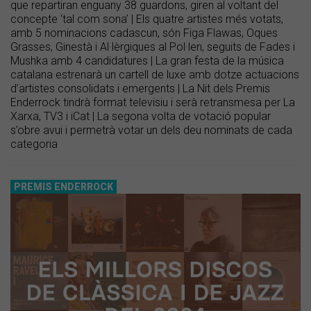
que repartiran enguany 38 guardons, giren al voltant del
concepte ‘tal com sona’ | Els quatre artistes més votats,
amb 5 nominacions cadascun, són Figa Flawas, Oques
Grasses, Ginestà i Al·lèrgiques al Pol·len, seguits de Fades i
Mushka amb 4 candidatures | La gran festa de la música
catalana estrenarà un cartell de luxe amb dotze actuacions
d’artistes consolidats i emergents | La Nit dels Premis
Enderrock tindrà format televisiu i serà retransmesa per La
Xarxa, TV3 i iCat | La segona volta de votació popular
s’obre avui i permetrà votar un dels deu nominats de cada
categoria
PREMIS ENDERROCK