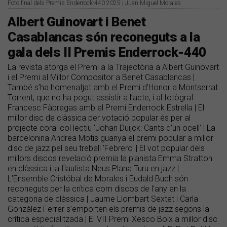
Foto final dels Premis Enderrock-440 2025 | Juan Miguel Morales
Albert Guinovart i Benet
Casablancas són reconeguts a la
gala dels II Premis Enderrock-440
La revista atorga el Premi a la Trajectòria a Albert Guinovart
i el Premi al Millor Compositor a Benet Casablancas |
També s’ha homenatjat amb el Premi d’Honor a Montserrat
Torrent, que no ha pogut assistir a l’acte, i al fotògraf
Francesc Fàbregas amb el Premi Enderrock Estrella | El
millor disc de clàssica per votació popular és per al
projecte coral col·lectiu ‘Johan Duijck: Cants d’un ocell’ | La
barcelonina Andrea Motis guanya el premi popular a millor
disc de jazz pel seu treball 'Febrero' | El vot popular dels
millors discos revelació premia la pianista Emma Stratton
en clàssica i la flautista Neus Plana Turu en jazz |
L’Ensemble Cristóbal de Morales i Eudald Buch són
reconeguts per la crítica com discos de l’any en la
categoria de clàssica | Jaume Llombart Sextet i Carla
Gonzàlez Ferrer s’emporten els premis de jazz segons la
crítica especialitzada | El VII Premi Xesco Boix a millor disc