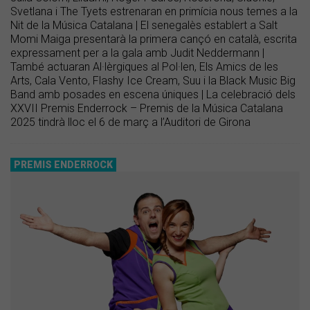
Svetlana i The Tyets estrenaran en primícia nous temes a la
Nit de la Música Catalana | El senegalès establert a Salt
Momi Maiga presentarà la primera cançó en català, escrita
expressament per a la gala amb Judit Neddermann |
També actuaran Al·lèrgiques al Pol·len, Els Amics de les
Arts, Cala Vento, Flashy Ice Cream, Suu i la Black Music Big
Band amb posades en escena úniques | La celebració dels
XXVII Premis Enderrock – Premis de la Música Catalana
2025 tindrà lloc el 6 de març a l’Auditori de Girona
PREMIS ENDERROCK