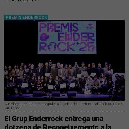
PREMIS ENDERROCK
Guardonats i entitats reconegudes a la gala dels II Premis Enderrock-440 2025 |
Pau López
El Grup Enderrock entrega una
dotzena de Reconeixements a la