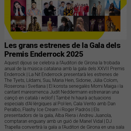
Les grans estrenes de la Gala dels
Premis Enderrock 2025
Aquest dijous se celebra a l’Auditori de Girona la trobada
anual de la música catalana amb la gala dels XXVII Premis
Enderrock | La Nit Enderrock presentarà les estrenes de
The Tyets, Lildami, Suu, Maria Hein, Sidonie, Júlia Colom,
Roserona i Svetlana | El korista senegalès Momi Maiga i la
cantant maresmenca Judit Neddermann estrenaran una
cançó en català i wòlof | També hi haurà actuacions
especials d’Al·lèrgiques al Pol·len, Cala Vento amb Dan
Peralbo, Flashy Ice Cream i Roger Padrós | Els
presentadors de la gala, Alba Riera i Andreu Juanola,
comptaran enguany amb un guió de Manel Vidal | DJ
Trapella convertirà la gala a l’Auditori de Girona en una sala