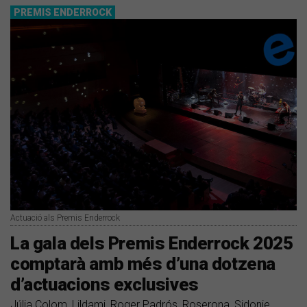
PREMIS ENDERROCK
Actuació als Premis Enderrock
La gala dels Premis Enderrock 2025
comptarà amb més d’una dotzena
d’actuacions exclusives
Júlia Colom, Lildami, Roger Padrós, Roserona, Sidonie,