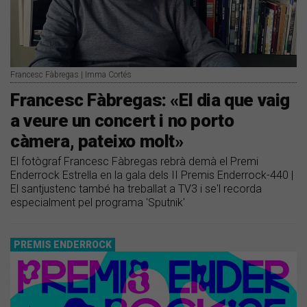
Francesc Fàbregas | Imma Cortés
Francesc Fàbregas: «El dia que vaig
a veure un concert i no porto
càmera, pateixo molt»
El fotògraf Francesc Fàbregas rebrà demà el Premi
Enderrock Estrella en la gala dels II Premis Enderrock-440 |
El santjustenc també ha treballat a TV3 i se'l recorda
especialment pel programa 'Sputnik'
PREMIS ENDERROCK