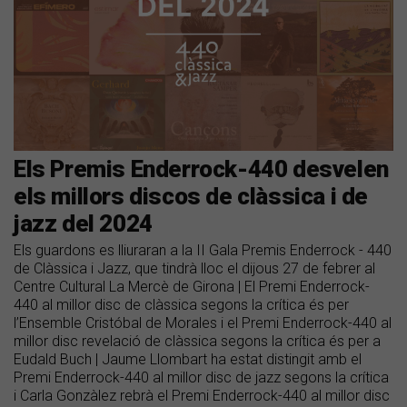
Els Premis Enderrock-440 desvelen
els millors discos de clàssica i de
jazz del 2024
Els guardons es lliuraran a la II Gala Premis Enderrock - 440
de Clàssica i Jazz, que tindrà lloc el dijous 27 de febrer al
Centre Cultural La Mercè de Girona | El Premi Enderrock-
440 al millor disc de clàssica segons la crítica és per
l’Ensemble Cristóbal de Morales i el Premi Enderrock-440 al
millor disc revelació de clàssica segons la crítica és per a
Eudald Buch | Jaume Llombart ha estat distingit amb el
Premi Enderrock-440 al millor disc de jazz segons la crítica
i Carla Gonzàlez rebrà el Premi Enderrock-440 al millor disc