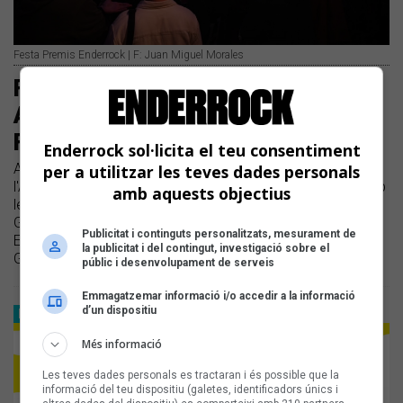
Festa Premis Enderrock | F: Juan Miguel Morales
Fades, Dani6ix & Izzkid, Bali 13 i
Andrea Grau protagonitzen la II
Festa Premis Enderrock
Enderrock sol·licita el teu consentiment
Avui hem celebrat la segona Festa Premis Enderrock a
per a utilitzar les teves dades personals
l'Antiga Fàbrica d'Estrella Damm | La festa ha comptat amb
amb aquests objectius
les actuacions de Fades, Dani6ix & Izzkid, Bali 13 i Andrea
Grau | En l'acte s'hi han proclamat els finalistes dels Premis
Publicitat i continguts personalitzats, mesurament de
Enderrock 2025, on destaquen Figa Flawas i Oques
la publicitat i del contingut, investigació sobre el
Grasses com els més nominats
públic i desenvolupament de serveis
Emmagatzemar informació i/o accedir a la informació
d’un dispositiu
PREMIS ENDERROCK
Més informació
Les teves dades personals es tractaran i és possible que la
informació del teu dispositiu (galetes, identificadors únics i