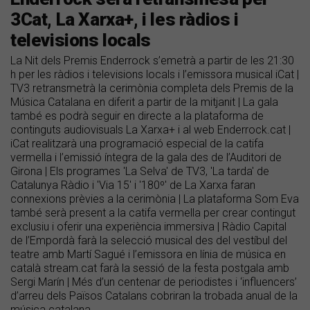
3Cat, La Xarxa+, i les ràdios i
televisions locals
La Nit dels Premis Enderrock s’emetrà a partir de les 21:30
h per les ràdios i televisions locals i l’emissora musical iCat |
TV3 retransmetrà la cerimònia completa dels Premis de la
Música Catalana en diferit a partir de la mitjanit | La gala
també es podrà seguir en directe a la plataforma de
continguts audiovisuals La Xarxa+ i al web Enderrock.cat |
iCat realitzarà una programació especial de la catifa
vermella i l’emissió íntegra de la gala des de l’Auditori de
Girona | Els programes 'La Selva' de TV3, 'La tarda' de
Catalunya Ràdio i 'Via 15' i '180º' de La Xarxa faran
connexions prèvies a la cerimònia | La plataforma Som Eva
també serà present a la catifa vermella per crear contingut
exclusiu i oferir una experiència immersiva | Ràdio Capital
de l’Empordà farà la selecció musical des del vestíbul del
teatre amb Martí Sagué i l’emissora en línia de música en
català stream.cat farà la sessió de la festa postgala amb
Sergi Marín | Més d’un centenar de periodistes i ‘influencers’
d’arreu dels Països Catalans cobriran la trobada anual de la
música catalana