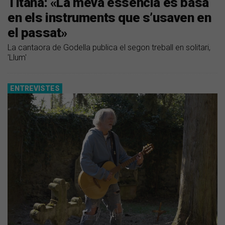
Titana: «La meva essència es basa
en els instruments que s’usaven en
el passat»
La cantaora de Godella publica el segon treball en solitari,
'Llum'
ENTREVISTES