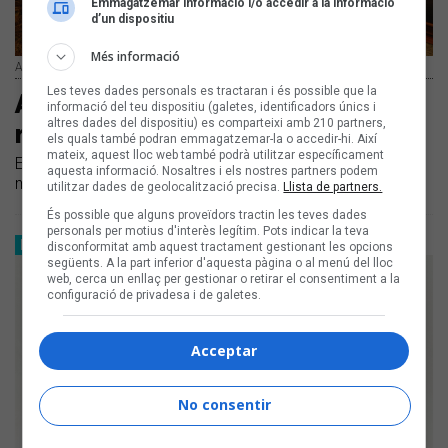
Emmagatzemar informació i/o accedir a la informació
d’un dispositiu
Més informació
Amulet al videoclip d'«Es desastre»
Les teves dades personals es tractaran i és possible que la
Amulet fa una radiografia d'una
informació del teu dispositiu (galetes, identificadors únics i
altres dades del dispositiu) es comparteixi amb 210 partners,
ruptura amb «Es desastre»
els quals també podran emmagatzemar-la o accedir-hi. Així
mateix, aquest lloc web també podrà utilitzar específicament
Estrenem el tema que dona nom al nou disc del cantant
aquesta informació. Nosaltres i els nostres partners podem
mallorquí, 'Es desastre', previst per demà
utilitzar dades de geolocalització precisa.
Llista de partners.
És possible que alguns proveïdors tractin les teves dades
personals per motius d'interès legítim. Pots indicar la teva
ENTREVISTES
disconformitat amb aquest tractament gestionant les opcions
següents. A la part inferior d'aquesta pàgina o al menú del lloc
web, cerca un enllaç per gestionar o retirar el consentiment a la
configuració de privadesa i de galetes.
Acceptar
No consentir