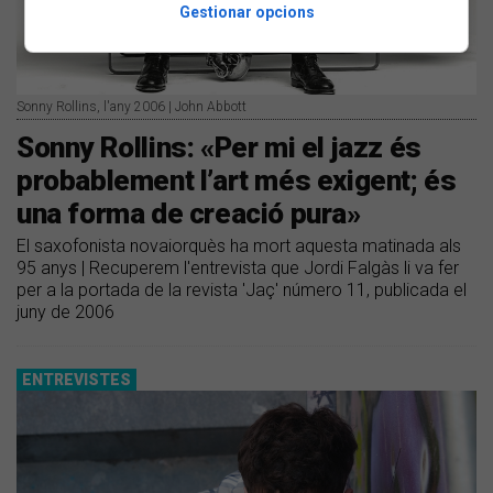
Gestionar opcions
Sonny Rollins, l'any 2006 | John Abbott
Sonny Rollins: «Per mi el jazz és
probablement l’art més exigent; és
una forma de creació pura»
El saxofonista novaiorquès ha mort aquesta matinada als
95 anys | Recuperem l'entrevista que Jordi Falgàs li va fer
per a la portada de la revista 'Jaç' número 11, publicada el
juny de 2006
ENTREVISTES