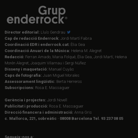
Director editorial:
Lluís Gendrau
Cap de redacció Enderrock:
Jordi Martí Fabra
Coordinació EDR i enderrock.cat:
Èlia Gea
Coordinació Anuari de la Música:
Helena M. Alegret
Redacció:
Ferran Amado, Maria Folqué, Èlia Gea, Jordi Martí, Helena
Morén Alegret, Joaquim Vilarnau i Sergi Núñez
Disseny i maquetació:
Manuel Cuyàs
Caps de fotografia:
Juan Miguel Morales
Assessorament lingüístic:
Berta Herreros
Subscripcions:
Rosa E. Massaguer
Gerència i projectes:
Jordi Novell
Publicitat i producció:
Rosa E. Massaguer
Direcció financera i administració:
Anna Gris
c. Mallorca, 221, sobreàtic · 08008 Barcelona Tel. 93 237 08 05
Segueix-nos a: