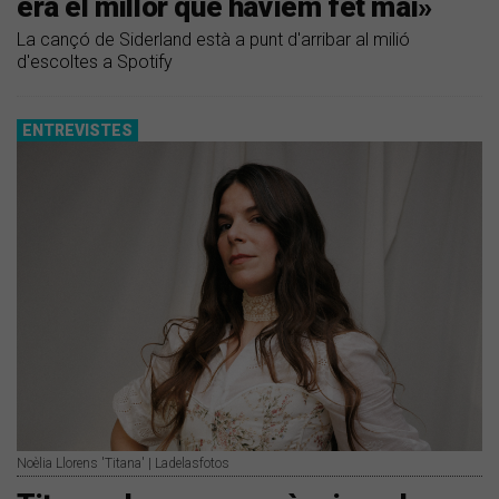
era el millor que havíem fet mai»
La cançó de Siderland està a punt d'arribar al milió
d'escoltes a Spotify
ENTREVISTES
Noèlia Llorens 'Titana' | Ladelasfotos