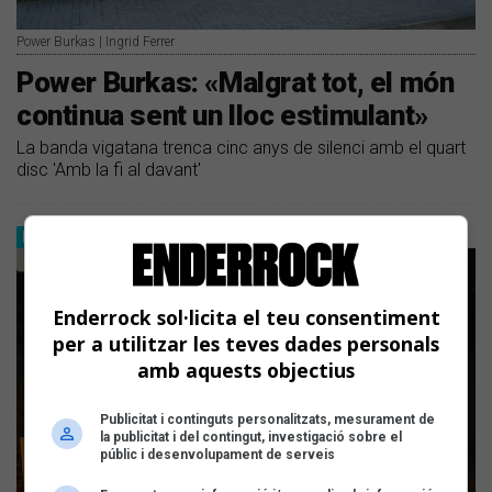
Power Burkas | Ingrid Ferrer
Power Burkas: «Malgrat tot, el món
continua sent un lloc estimulant»
La banda vigatana trenca cinc anys de silenci amb el quart
disc 'Amb la fi al davant'
ESTRENES
Enderrock sol·licita el teu consentiment
per a utilitzar les teves dades personals
amb aquests objectius
Publicitat i continguts personalitzats, mesurament de
la publicitat i del contingut, investigació sobre el
públic i desenvolupament de serveis