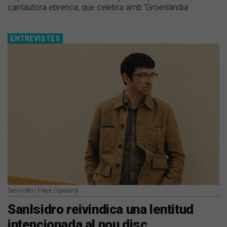
cantautora ebrenca, que celebra amb 'Groenlàndia'
ENTREVISTES
SanIsidro | Freya Copeland
SanIsidro reivindica una lentitud
intencionada al nou disc