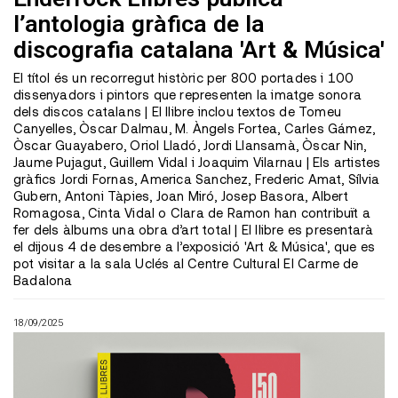
l’antologia gràfica de la
discografia catalana 'Art & Música'
El títol és un recorregut històric per 800 portades i 100
dissenyadors i pintors que representen la imatge sonora
dels discos catalans | El llibre inclou textos de Tomeu
Canyelles, Òscar Dalmau, M. Àngels Fortea, Carles Gámez,
Òscar Guayabero, Oriol Lladó, Jordi Llansamà, Òscar Nin,
Jaume Pujagut, Guillem Vidal i Joaquim Vilarnau | Els artistes
gràfics Jordi Fornas, America Sanchez, Frederic Amat, Sílvia
Gubern, Antoni Tàpies, Joan Miró, Josep Basora, Albert
Romagosa, Cinta Vidal o Clara de Ramon han contribuït a
fer dels àlbums una obra d’art total | El llibre es presentarà
el dijous 4 de desembre a l’exposició 'Art & Música', que es
pot visitar a la sala Uclés al Centre Cultural El Carme de
Badalona
18/09/2025