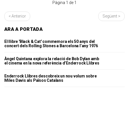
Pàgina 1 de 1
< Anterior
Següent >
ARA A PORTADA
El llibre 'Black & Cat' commemora els 50 anys del
concert dels Rolling Stones a Barcelona l’any 1976
Àngel Quintana explora la relació de Bob Dylan amb
el cinema en la nova referència d’Enderrock Llibres
Enderrock Llibres descobreix un nou volum sobre
Miles Davis als Països Catalans