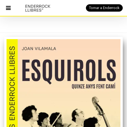
Tornar a Enderrock
PORTADA
Catàleg
Notícies
Què
és
Qui
som
Contacte
cerca
Tornar
a