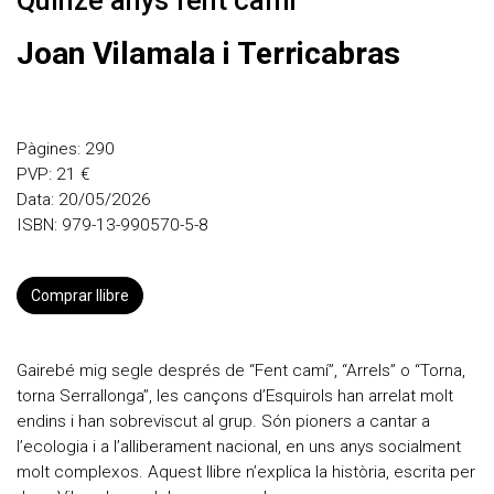
Quinze anys fent camí
Joan Vilamala i Terricabras
Pàgines: 290
PVP: 21 €
Data: 20/05/2026
ISBN: 979-13-990570-5-8
Comprar llibre
Gairebé mig segle després de “Fent camí”, “Arrels” o “Torna,
torna Serrallonga”, les cançons d’Esquirols han arrelat molt
endins i han sobreviscut al grup. Són pioners a cantar a
l’ecologia i a l’alliberament nacional, en uns anys socialment
molt complexos. Aquest llibre n’explica la història, escrita per