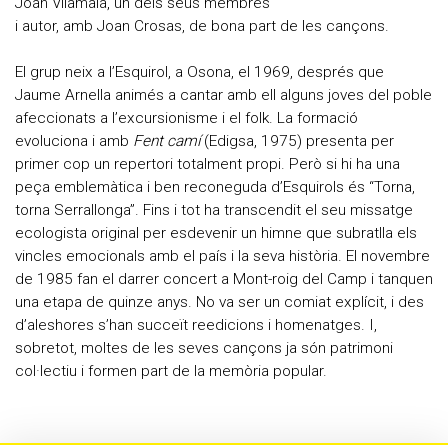
Joan Vilamala, un dels seus membres
i autor, amb Joan Crosas, de bona part de les cançons.
El grup neix a l’Esquirol, a Osona, el 1969, després que
Jaume Arnella animés a cantar amb ell alguns joves del poble
afeccionats a l’excursionisme i el folk. La formació
evoluciona i amb
Fent camí
(Edigsa, 1975) presenta per
primer cop un repertori totalment propi. Però si hi ha una
peça emblemàtica i ben reconeguda d’Esquirols és “Torna,
torna Serrallonga”. Fins i tot ha transcendit el seu missatge
ecologista original per esdevenir un himne que subratlla els
vincles emocionals amb el país i la seva història. El novembre
de 1985 fan el darrer concert a Mont-roig del Camp i tanquen
una etapa de quinze anys. No va ser un comiat explícit, i des
d’aleshores s’han succeït reedicions i homenatges. I,
sobretot, moltes de les seves cançons ja són patrimoni
col·lectiu i formen part de la memòria popular.