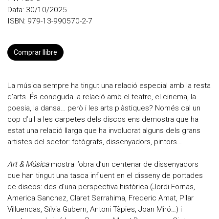
Data: 30/10/2025
ISBN: 979-13-990570-2-7
Comprar llibre
La música sempre ha tingut una relació especial amb la resta
d’arts. És coneguda la relació amb el teatre, el cinema, la
poesia, la dansa… però i les arts plàstiques? Només cal un
cop d’ull a les carpetes dels discos ens demostra que ha
estat una relació llarga que ha involucrat alguns dels grans
artistes del sector: fotògrafs, dissenyadors, pintors…
Art & Música
mostra l’obra d’un centenar de dissenyadors
que han tingut una tasca influent en el disseny de portades
de discos: des d’una perspectiva històrica (Jordi Fornas,
America Sanchez, Claret Serrahima, Frederic Amat, Pilar
Villuendas, Sílvia Gubern, Antoni Tàpies, Joan Miró…) i