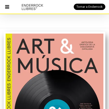
Tornar a Enderrock
PORTADA
Catàleg
Notícies
Què
és
Qui
som
Contacte
cerca
Tornar
a