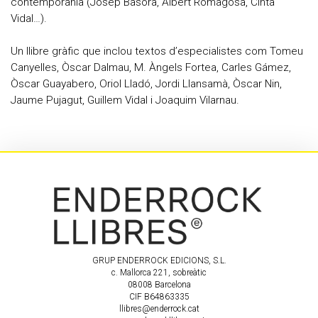
contemporània (Josep Basora, Albert Romagosa, Cinta
Vidal…).
Un llibre gràfic que inclou textos d’especialistes com Tomeu
Canyelles, Òscar Dalmau, M. Àngels Fortea, Carles Gámez,
Òscar Guayabero, Oriol Lladó, Jordi Llansamà, Òscar Nin,
Jaume Pujagut, Guillem Vidal i Joaquim Vilarnau.
GRUP ENDERROCK EDICIONS, S.L.
c. Mallorca 221, sobreàtic
08008 Barcelona
CIF B64863335
llibres@enderrock.cat