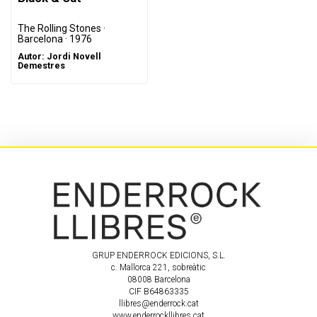
The Rolling Stones ·
Barcelona · 1976
Autor:
Jordi Novell
Demestres
GRUP ENDERROCK EDICIONS, S.L.
c. Mallorca 221, sobreàtic
08008 Barcelona
CIF B64863335
llibres@enderrock.cat
www.enderrockllibres.cat