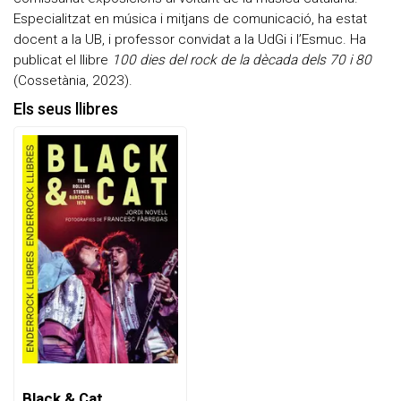
Enderrock.cat
Especialitzat en música i mitjans de comunicació, ha estat
docent a la UB, i professor convidat a la UdGi i l’Esmuc. Ha
publicat el llibre
100 dies del rock de la dècada dels 70 i 80
(Cossetània, 2023).
Els seus llibres
Black & Cat