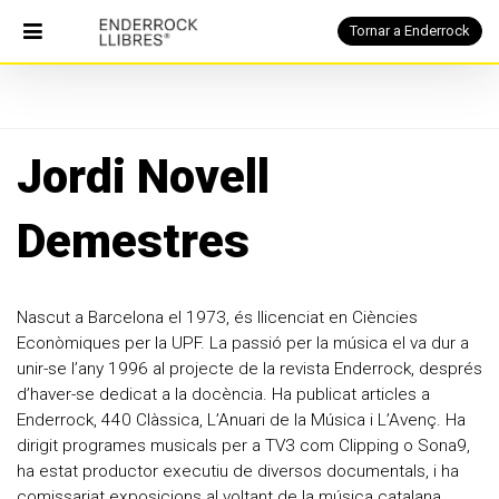
Tornar a Enderrock
PORTADA
Jordi Novell
Catàleg
Demestres
Notícies
Què
és
Qui
Nascut a Barcelona el 1973, és llicenciat en Ciències
som
Econòmiques per la UPF. La passió per la música el va dur a
Contacte
unir-se l’any 1996 al projecte de la revista Enderrock, després
d’haver-se dedicat a la docència. Ha publicat articles a
cerca
Enderrock, 440 Clàssica, L’Anuari de la Música i L’Avenç. Ha
dirigit programes musicals per a TV3 com Clipping o Sona9,
Tornar
ha estat productor executiu de diversos documentals, i ha
a
comissariat exposicions al voltant de la música catalana.