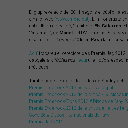
El grup revelació del 2011 segons el públic ha es
a millor web (
www.amelie.cat
). El millor artista 
millor lletra de cançó, “Jenifer” d’
Els Catarres
. E
“Aniversari”, de
Manel
, i el DVD musical
El retorn
d
disc ha estat
Coratge
d’
Obrint Pas
, i la millor sa
Aquí
trobareu el veredicte dels Premis Jaç 2012,
capçalera
440Clàssica
i
aquí
una notícia específi
músiques.
També podeu escoltar les llistes de Spotify dels
Premis Enderrock 2012 per votació popular
Premis Enderrock 2012 de la crítica - 50 discos 
Premis Enderrock/Sons 2012 # Discos de l'any 
Premis Enderrock 2012 de la crítica en altres lle
Sons 26 # Discos internacionals de l'any
Premis Jaç 2012