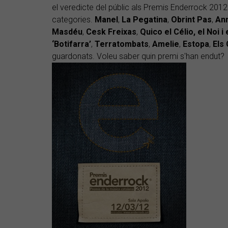
el veredicte del públic als Premis Enderrock 2012
categories.
Manel
,
La Pegatina
,
Obrint Pas
,
Ann
Masdéu
,
Cesk Freixas
,
Quico el Célio, el Noi 
‘Botifarra’
,
Terratombats
,
Amelie
,
Estopa
,
Els
guardonats. Voleu saber quin premi s'han endut?