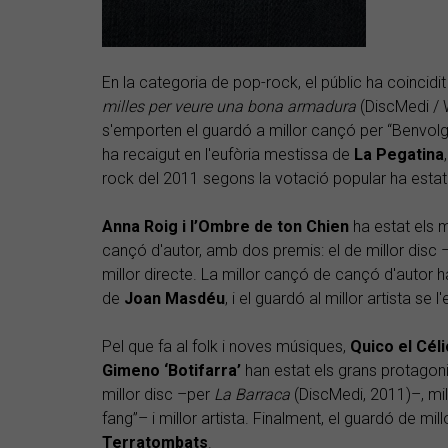
En la categoria de pop-rock, el públic ha coincidit 
milles per veure una bona armadura
(DiscMedi / 
s'emporten el guardó a millor cançó per “Benvolgu
ha recaigut en l'eufòria mestissa de
La Pegatina
rock del 2011 segons la votació popular ha esta
Anna Roig i l’Ombre de ton Chien
ha estat els 
cançó d'autor, amb dos premis: el de millor disc
millor directe. La millor cançó de cançó d'autor ha 
de
Joan Masdéu
, i el guardó al millor artista s
Pel que fa al folk i noves músiques,
Quico el Céli
Gimeno ‘Botifarra’
han estat els grans protagon
millor disc –per
La Barraca
(DiscMedi, 2011)–, mi
fang”– i millor artista. Finalment, el guardó de mil
Terratombats
.