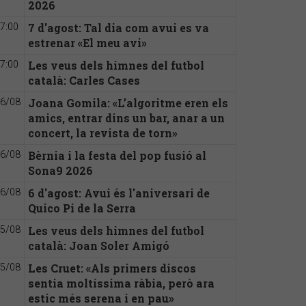
2026
7 d'agost: Tal dia com avui es va
7:00
estrenar «El meu avi»
Les veus dels himnes del futbol
7:00
català: Carles Cases
Joana Gomila: «L’algoritme eren els
6/08
amics, entrar dins un bar, anar a un
concert, la revista de torn»
Bèrnia i la festa del pop fusió al
6/08
Sona9 2026
6 d'agost: Avui és l'aniversari de
6/08
Quico Pi de la Serra
Les veus dels himnes del futbol
5/08
català: Joan Soler Amigó
Les Cruet: «Als primers discos
5/08
sentia moltíssima ràbia, però ara
estic més serena i en pau»