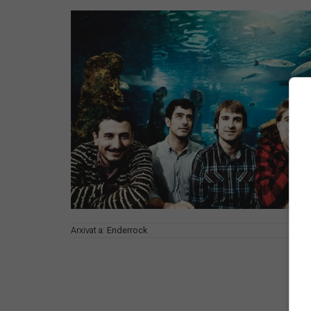
Arxivat a:
Enderrock