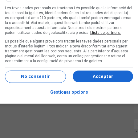
Les teves dades personals es tractaran i és possible que la informació del
teu dispositiu (galetes, identificadors únics i altres dades del dispositiu)
es comparteixi amb 210 partners, els quals també podran emmagatzemar-
la o accedir-hi. Així mateix, aquest lloc web també podrà utilitzar
específicament aquesta informació. Nosaltres i els nostres partners
podem utilitzar dades de geolocalització precisa.
Llista de partners.
És possible que alguns proveïdors tractin les teves dades personals per
motius d'interès legítim. Pots indicar la teva disconformitat amb aquest
tractament gestionant les opcions següents. A la part inferior d'aquesta
pàgina o al menú del lloc web, cerca un enllaç per gestionar o retirar el
consentiment a la configuració de privadesa i de galetes.
No consentir
Acceptar
Gestionar opcions
1