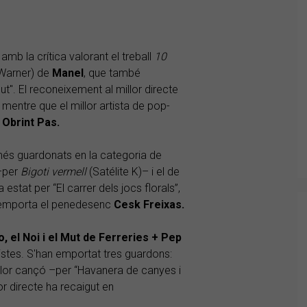
amb la crítica valorant el treball
10
Warner) de
Manel
, que també
t". El reconeixement al millor directe
, mentre que el millor artista de pop-
t
Obrint Pas.
més guardonats en la categoria de
 –per
Bigoti vermell
(Satélite K)– i el de
estat per “El carrer dels jocs florals”,
e l'emporta el penedesenc
Cesk Freixas.
o, el Noi i el Mut de Ferreries + Pep
istes. S'han emportat tres guardons:
llor cançó –per “Havanera de canyes i
lor directe ha recaigut en