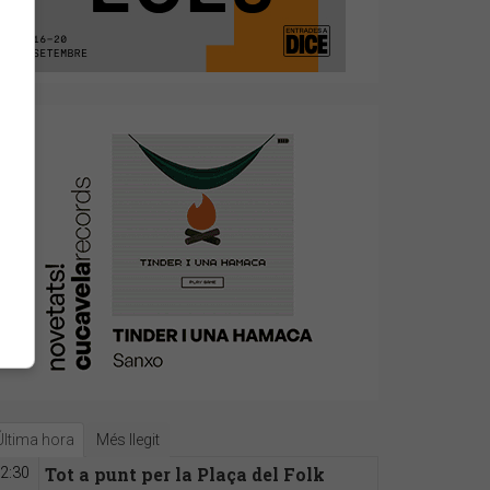
Última hora
Més llegit
Tot a punt per la Plaça del Folk
2:30