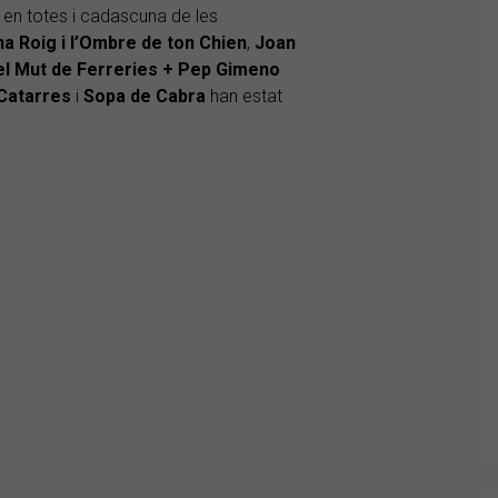
 en totes i cadascuna de les
a Roig i l’Ombre de ton Chien
,
Joan
i el Mut de Ferreries + Pep Gimeno
 Catarres
i
Sopa de Cabra
han estat