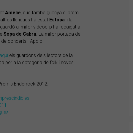
tat
Amelie
, que també guanya el premi
en altres llengües ha estat
Estopa
, i la
l guardó al millor videoclip ha recaigut a
e
Sopa de Cabra
. La millor portada de
la de concerts, l'Apolo.
aquí
els guardons dels lectors de la
ca per a la categoria de folk i noves
 Premis Enderrock 2012:
imprescindibles
2011
ngües