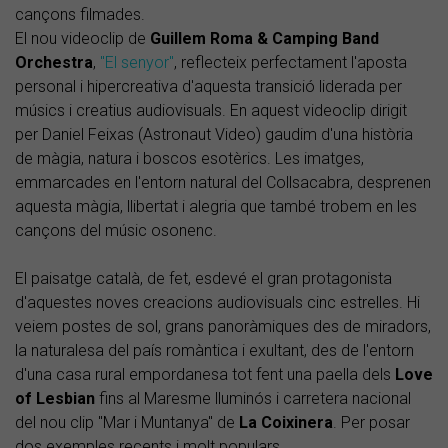
cançons filmades.
El nou videoclip de
Guillem Roma & Camping Band
Orchestra
,
"El senyor"
, reflecteix perfectament l'aposta
personal i hipercreativa d'aquesta transició liderada per
músics i creatius audiovisuals. En aquest videoclip dirigit
per Daniel Feixas (Astronaut Video) gaudim d'una història
de màgia, natura i boscos esotèrics. Les imatges,
emmarcades en l'entorn natural del Collsacabra, desprenen
aquesta màgia, llibertat i alegria que també trobem en les
cançons del músic osonenc.
El paisatge català, de fet, esdevé el gran protagonista
d'aquestes noves creacions audiovisuals cinc estrelles. Hi
veiem postes de sol, grans panoràmiques des de miradors,
la naturalesa del país romàntica i exultant, des de l'entorn
d'una casa rural empordanesa tot fent una paella dels
Love
of Lesbian
fins al Maresme lluminós i carretera nacional
del nou clip "Mar i Muntanya" de
La
Coixinera
. Per posar
dos exemples recents i molt populars.