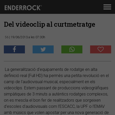
Men
de
nav
Del videoclip al curtmetratge
56
| 19/06/2013 a les 07:00h
La generalització d'equipaments de rodatge en alta
definició real (Full HD) ha permès una petita revolució en el
camp de l'audiovisual musical, especialment en els
videoclips. Estem passant de produccions videogràfiques
simpàtiques de 3 minuts a autèntics rodatges complexos,
on es mescla el bon fer de realitzadors que sorgeixen
d'escoles d'audiovisuals com l'ESCACC, la UPF o l'EMAV
amb músics que volen apostar per una nova generació de