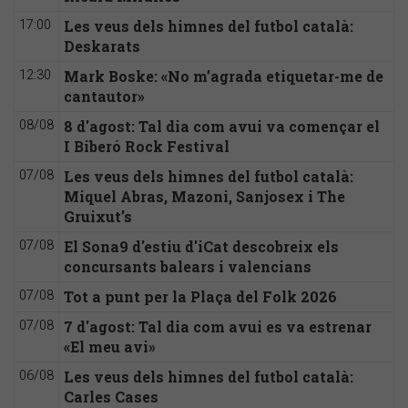
Les veus dels himnes del futbol català:
17:00
Deskarats
Mark Boske: «No m’agrada etiquetar-me de
12:30
cantautor»
8 d'agost: Tal dia com avui va començar el
08/08
I Biberó Rock Festival
Les veus dels himnes del futbol català:
07/08
Miquel Abras, Mazoni, Sanjosex i The
Gruixut’s
El Sona9 d'estiu d'iCat descobreix els
07/08
concursants balears i valencians
Tot a punt per la Plaça del Folk 2026
07/08
7 d'agost: Tal dia com avui es va estrenar
07/08
«El meu avi»
Les veus dels himnes del futbol català:
06/08
Carles Cases