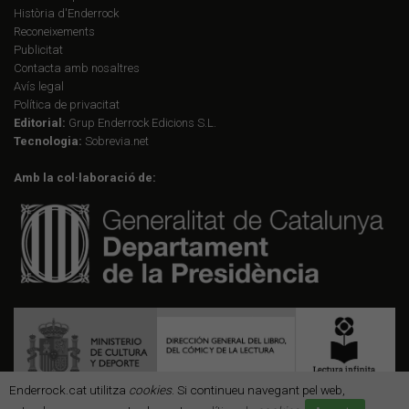
Història d'Enderrock
Reconeixements
Publicitat
Contacta amb nosaltres
Avís legal
Política de privacitat
Editorial:
Grup Enderrock Edicions S.L.
Tecnologia:
Sobrevia.net
Amb la col·laboració de:
Enderrock.cat utilitza
cookies
. Si continueu navegant pel web,