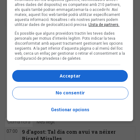
altres dades del dispositiu) es comparteixi amb 210 partners,
els quals també podran emmagatzemar-la o accedir-hi. Així
mateix, aquest lloc web també podrà utilitzar específicament
aquesta informació. Nosaltres i els nostres partners podem
utilitzar dades de geolocalització precisa.
Llista de partners.
És possible que alguns proveïdors tractin les teves dades
personals per motius d'interès legítim. Pots indicar la teva
disconformitat amb aquest tractament gestionant les opcions
següents. A la part inferior d'aquesta pàgina o al menú del lloc
web, cerca un enllaç per gestionar o retirar el consentiment a la
configuració de privadesa i de galetes.
Acceptar
No consentir
Gestionar opcions
Última hora
Més llegit
9 d'agost: Tal dia com avui va néixer
07:00
Ricard Miralles