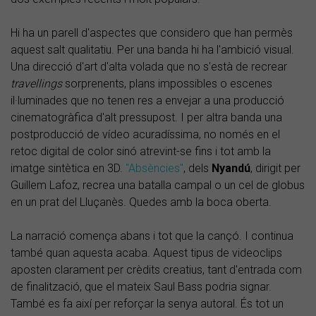
Hi ha un parell d'aspectes que considero que han permès
aquest salt qualitatiu. Per una banda hi ha l'ambició visual.
Una direcció d'art d'alta volada que no s'està de recrear
travellings
sorprenents, plans impossibles o escenes
il·luminades que no tenen res a envejar a una producció
cinematogràfica d'alt pressupost. I per altra banda una
postproducció de vídeo acuradíssima, no només en el
retoc digital de color sinó atrevint-se fins i tot amb la
imatge sintètica en 3D.
"Absències"
, dels
Nyandú
, dirigit per
Guillem Lafoz, recrea una batalla campal o un cel de globus
en un prat del Lluçanès. Quedes amb la boca oberta.
La narració comença abans i tot que la cançó. I continua
també quan aquesta acaba. Aquest tipus de videoclips
aposten clarament per crèdits creatius, tant d'entrada com
de finalització, que el mateix Saul Bass podria signar.
També es fa així per reforçar la senya autoral. És tot un