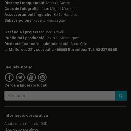
Disseny i maquetació:
Manuel Cuyàs
Caps de fotografia:
Juan Miguel Morales
Assessorament lingüístic:
Berta Herreros
Subscripcions:
Rosa E. Massaguer
Gerència i projectes:
Jordi Novell
Publicitat i producció:
Rosa E. Massaguer
Direcció financera i administració:
Anna Gris
c. Mallorca, 221, sobreàtic · 08008 Barcelona Tel. 93 237 08 05
Segueix-nos a:
Cerca a Enderrock.cat:
Informació corporativa
Audiència certificada OJD
Notícies corporatives