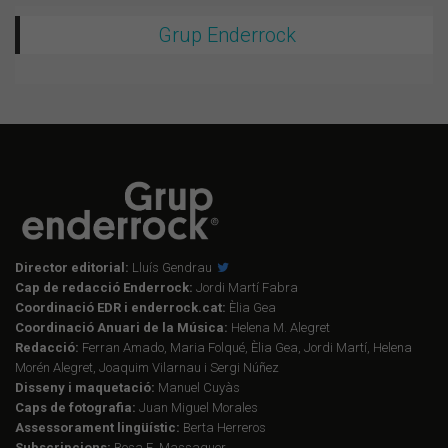
Grup Enderrock
Director editorial:
Lluís Gendrau
Cap de redacció Enderrock:
Jordi Martí Fabra
Coordinació EDR i enderrock.cat:
Èlia Gea
Coordinació Anuari de la Música:
Helena M. Alegret
Redacció:
Ferran Amado, Maria Folqué, Èlia Gea, Jordi Martí, Helena
Morén Alegret, Joaquim Vilarnau i Sergi Núñez
Disseny i maquetació:
Manuel Cuyàs
Caps de fotografia:
Juan Miguel Morales
Assessorament lingüístic:
Berta Herreros
Subscripcions:
Rosa E. Massaguer