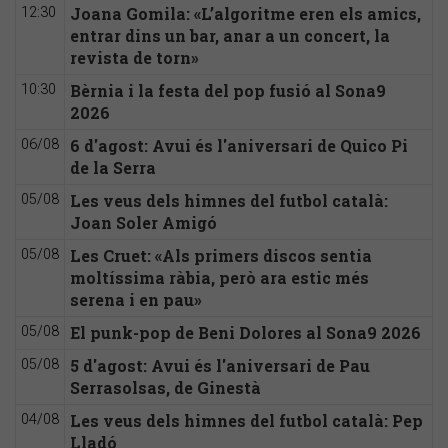
Joana Gomila: «L’algoritme eren els amics,
12:30
entrar dins un bar, anar a un concert, la
revista de torn»
Bèrnia i la festa del pop fusió al Sona9
10:30
2026
6 d'agost: Avui és l'aniversari de Quico Pi
06/08
de la Serra
Les veus dels himnes del futbol català:
05/08
Joan Soler Amigó
Les Cruet: «Als primers discos sentia
05/08
moltíssima ràbia, però ara estic més
serena i en pau»
El punk-pop de Beni Dolores al Sona9 2026
05/08
5 d'agost: Avui és l'aniversari de Pau
05/08
Serrasolsas, de Ginestà
Les veus dels himnes del futbol català: Pep
04/08
Lladó