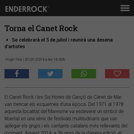
Men
de
nav
Torna el Canet Rock
Se celebrarà el 5 de juliol i reunirà una desena
d'artistes
Roger Palà
| 07/01/2014 a les 16:00h
El Canet Rock i les Sis Hores de Cançó de Canet de Mar
van trencar els esquemes d'una època. Del 1971 al 1978
aquesta localitat del Maresme va esdevenir un símbol de
llibertat en una sèrie de festivals multitudinaris que van
aplegar els grups i els cantants catalans més rellevants del
moment. Aquest 2014, a 36 anys de la darrera edició, el