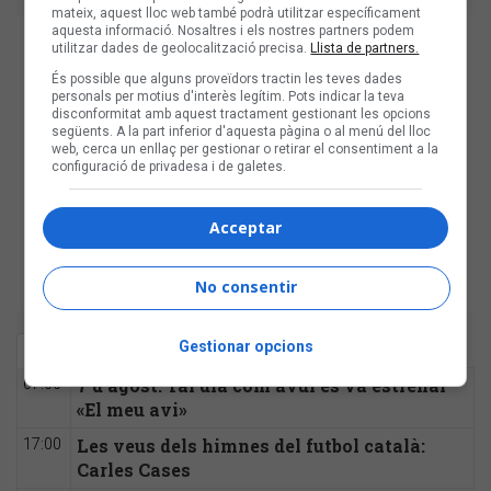
mateix, aquest lloc web també podrà utilitzar específicament
aquesta informació. Nosaltres i els nostres partners podem
utilitzar dades de geolocalització precisa.
Llista de partners.
És possible que alguns proveïdors tractin les teves dades
personals per motius d'interès legítim. Pots indicar la teva
disconformitat amb aquest tractament gestionant les opcions
següents. A la part inferior d'aquesta pàgina o al menú del lloc
web, cerca un enllaç per gestionar o retirar el consentiment a la
configuració de privadesa i de galetes.
Acceptar
No consentir
Gestionar opcions
Última hora
Més llegit
7 d'agost: Tal dia com avui es va estrenar
07:00
«El meu avi»
Les veus dels himnes del futbol català:
17:00
Carles Cases