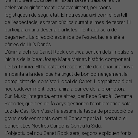
Mar. No serà possible fer-ho al Pla d'en Sala, on es va
celebrar originàriament l'esdeveniment, per raons
logístiques i de seguretat. El nou espai, així com el cartell
de l'espectacle, es faran públics durant el mes de febrer. Hi
participaran una desena d'artistes i l'entrada serà de
pagament. La direcció escènica de l'espectacle anirà a
càrrec de Lluís Danés.
L'ànima del nou Canet Rock continua sent un dels impulsors
inicials de la idea: Josep Maria Mainat, històric component
de
La Trinca
. Ell ha estat el responsable de donar una nova
empenta a la idea, que ha tingut de bon començament la
complicitat del consistori local de Canet. L'organització del
nou esdeveniment, però, anirà a càrrec de la promotora
Sun Music, integrada, entre altres, per Fede Sardà i Gemma
Recoder, que des de fa anys gestionen l'emblemàtica sala
Luz de Gas. Sun Music ha assumit la tasca de producció de
grans esdeveniments com el Concert per la Llibertat o el
concert Les Nostres Cançons Contra la Sida.
L'objectiu del nou Canet Rock serà, segons expliquen fonts