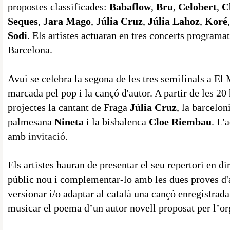
propostes classificades:
Babaflow
,
Bru
,
Celobert
,
C
Seques
,
Jara Mago
,
Júlia Cruz
,
Júlia Lahoz
,
Koré
Sodi
. Els artistes actuaran en tres concerts programa
Barcelona.
Avui se celebra la segona de les tres semifinals a El
marcada pel pop i la cançó d'autor. A partir de les 20
projectes la cantant de Fraga
Júlia Cruz
, la barcelo
palmesana
Nineta
i la bisbalenca
Cloe Riembau
. L'
amb
invitació
.
Els artistes hauran de presentar el seu repertori en d
públic nou i complementar-lo amb les dues proves d'
versionar i/o adaptar al català una cançó enregistrada p
musicar el poema d’un autor novell proposat per l’or