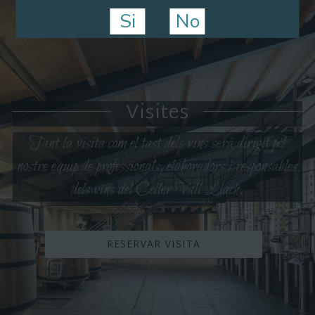
Si
No
Visites
Tant la visita com el tast dels vins serà dirigit pel
nostre equip de professionals, elaboradors i responsables
dels vins del Celler Vall Llach.
RESERVAR VISITA